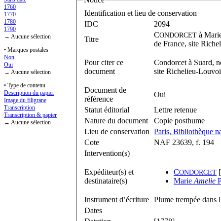
1760
Identification et lieu de conservation
1770
1780
IDC
2094
1790
C
à
Mari
ONDORCET
→ Aucune sélection
Titre
de France, site Riche
• Marques postales
Non
Pour citer ce
Condorcet à Suard, n
Oui
document
site Richelieu-Louvo
→ Aucune sélection
• Type de contenu
Document de
Description du papier
Oui
référence
Image du filigrane
Transcription
Statut éditorial
Lettre retenue
Transcription & papier
Nature du document
Copie posthume
→ Aucune sélection
Lieu de conservation
Paris, Bibliothèque na
Cote
NAF 23639, f. 194
Intervention(s)
Expéditeur(s) et
C
[
ONDORCET
destinataire(s)
Marie
Amelie
Instrument d’écriture
Plume trempée dans l
Dates