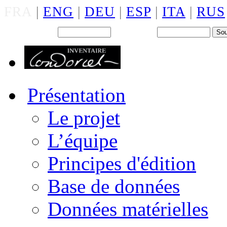
FRA
|
ENG
|
DEU
|
ESP
|
ITA
|
RUS
Back office : Id.
Mot de passe
Présentation
Le projet
L’équipe
Principes d'édition
Base de données
Données matérielles