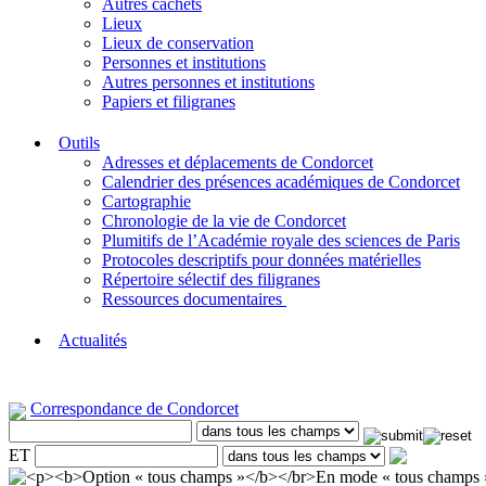
Autres cachets
Lieux
Lieux de conservation
Personnes et institutions
Autres personnes et institutions
Papiers et filigranes
Outils
Adresses et déplacements de Condorcet
Calendrier des présences académiques de Condorcet
Cartographie
Chronologie de la vie de Condorcet
Plumitifs de l’Académie royale des sciences de Paris
Protocoles descriptifs pour données matérielles
Répertoire sélectif des filigranes
Ressources documentaires
Actualités
Correspondance de Condorcet
ET