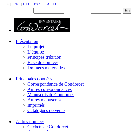
FRA
|
ENG
|
DEU
|
ESP
|
ITA
|
RUS
|
Back office : Id.
Mot de passe
Présentation
Le projet
L’équipe
Principes d'édition
Base de données
Données matérielles
Principales données
Correspondance de Condorcet
Autres correspondances
Manuscrits de Condorcet
Autres manuscrits
Imprimés
Catalogues de vente
Autres données
Cachets de Condorcet