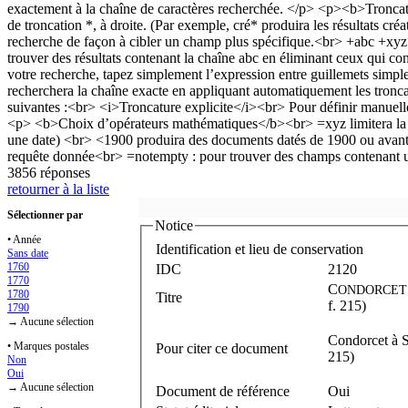
3856 réponses
retourner à la liste
Sélectionner par
Notice
• Année
Identification et lieu de conservation
Sans date
1760
IDC
2120
1770
C
ONDORCET
1780
Titre
f. 215)
1790
→ Aucune sélection
Condorcet à S
• Marques postales
Pour citer ce document
215)
Non
Oui
→ Aucune sélection
Document de référence
Oui