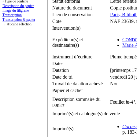
Statut éditorial
Lettre retenue
• Type de contenu
Description du papier
Nature du document
Copie posth
Image du filigrane
Lieu de conservation
Paris, Bibliot
Transcription
Transcription & papier
Cote
NAF 23639, f
→ Aucune sélection
Intervention(s)
Expéditeur(s) et
C
OND
destinataire(s)
Marie
Instrument d’écriture
Plume trempée
Dates
Datation
[printemps 17
Date de tri
vendredi 20 j
Travail de datation achevé
Non
Papier et cachet
Description sommaire du
Feuillet
in-4°
papier
Imprimé(s) et catalogue(s) de vente
Corresp
Imprimé(s)
p. 183