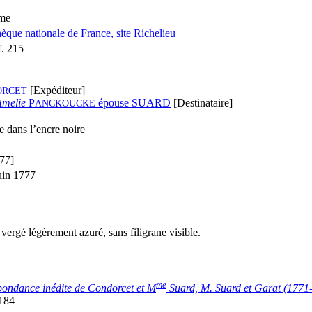
ume
hèque nationale de France, site Richelieu
. 215
[Expéditeur]
ORCET
Amelie
P
épouse S
UARD
[Destinataire]
ANCKOUCKE
 dans l’encre noire
77]
uin 1777
, vergé légèrement azuré, sans filigrane visible.
me
ondance inédite de Condorcet et M
Suard, M. Suard et Garat (1771
-184