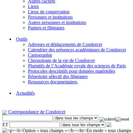
Autres cachets
Lieux
Lieux de conservation
Personnes et institutions
Autres personnes et institutions
Papiers et filigranes
Outils
Adresses et déplacements de Condorcet
Calendrier des présences académiques de Condorcet
Cartographie
Chronologie de la vie de Condorcet
Plumitifs de l’Académie royale des sciences de Paris
Protocoles descriptifs pour données matérielles
Répertoire sélectif des filigranes
Ressources documentaires
Actualités
Correspondance de Condorcet
ET