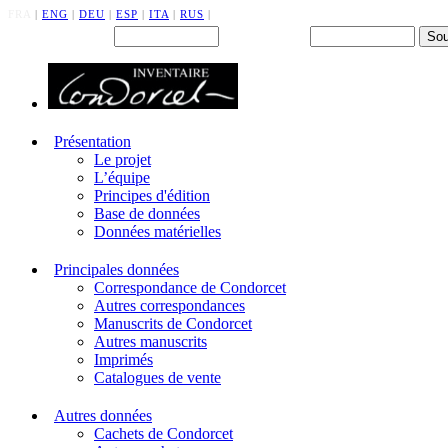
FRA
|
ENG
|
DEU
|
ESP
|
ITA
|
RUS
|
Back office : Id.
Mot de passe
Présentation
Le projet
L’équipe
Principes d'édition
Base de données
Données matérielles
Principales données
Correspondance de Condorcet
Autres correspondances
Manuscrits de Condorcet
Autres manuscrits
Imprimés
Catalogues de vente
Autres données
Cachets de Condorcet