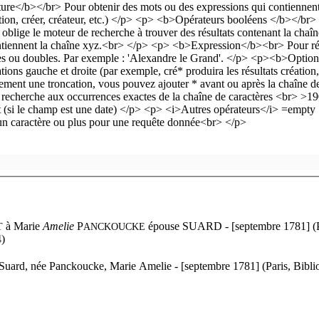
à
Marie
Amelie
P
épouse S
UARD - [septembre 1781] (Pa
T
ANCKOUCKE
4)
Suard, née Panckoucke, Marie Amelie - [septembre 1781] (Paris, Bibli