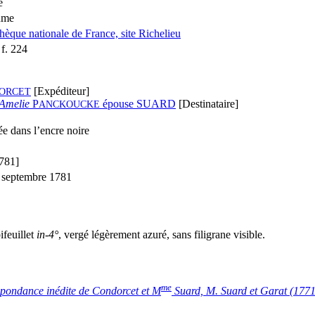
e
ume
thèque nationale de France, site Richelieu
f. 224
[Expéditeur]
ORCET
Amelie
P
épouse S
UARD
[Destinataire]
ANCKOUCKE
e dans l’encre noire
781]
 septembre 1781
ifeuillet
in-4°
, vergé légèrement azuré, sans filigrane visible.
me
pondance inédite de Condorcet et M
Suard, M. Suard et Garat (177