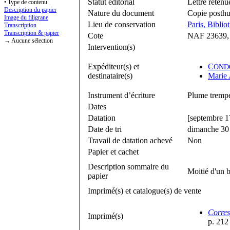
Statut éditorial
Lettre retenu
• Type de contenu
Description du papier
Nature du document
Copie posth
Image du filigrane
Lieu de conservation
Paris, Biblio
Transcription
Transcription & papier
Cote
NAF 23639, 
→ Aucune sélection
Intervention(s)
Expéditeur(s) et
C
OND
destinataire(s)
Marie
Instrument d’écriture
Plume trempé
Dates
Datation
[septembre 1
Date de tri
dimanche 30
Travail de datation achevé
Non
Papier et cachet
Description sommaire du
Moitié d'un b
papier
Imprimé(s) et catalogue(s) de vente
Corres
Imprimé(s)
p. 212