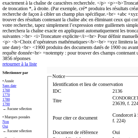
3856 réponses
retourner à la liste
Sélectionner par
Notice
• Année
Identification et lieu de conservation
Sans date
1760
IDC
2136
1770
C
ONDORCE
1780
Titre
23639, f. 22
1790
→ Aucune sélection
Condorcet à 
• Marques postales
Pour citer ce document
f. 224)
Non
Oui
→ Aucune sélection
Document de référence
Oui