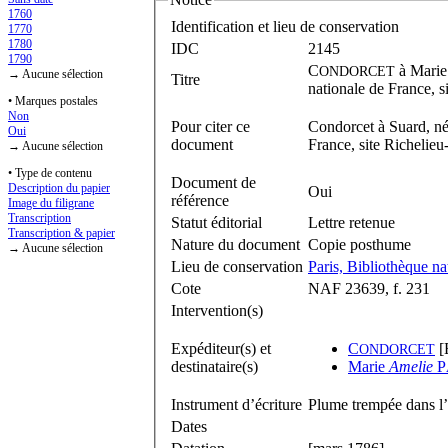
1760
Identification et lieu de conservation
1770
1780
IDC
2145
1790
C
à
Mari
ONDORCET
→ Aucune sélection
Titre
nationale de France, 
• Marques postales
Non
Pour citer ce
Condorcet à Suard, né
Oui
document
France, site Richelie
→ Aucune sélection
• Type de contenu
Document de
Description du papier
Oui
référence
Image du filigrane
Transcription
Statut éditorial
Lettre retenue
Transcription & papier
Nature du document
Copie posthume
→ Aucune sélection
Lieu de conservation
Paris, Bibliothèque na
Cote
NAF 23639, f. 231
Intervention(s)
Expéditeur(s) et
C
[
ONDORCET
destinataire(s)
Marie
Amelie
P
Instrument d’écriture
Plume trempée dans l’
Dates