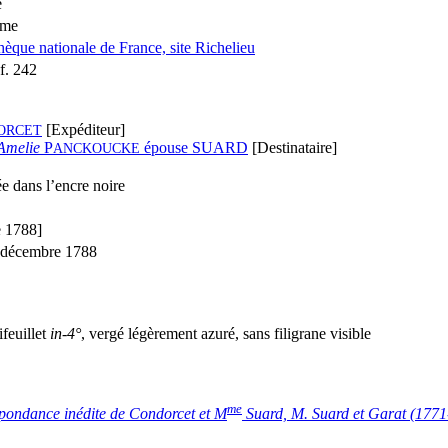
e
ume
thèque nationale de France, site Richelieu
f. 242
[Expéditeur]
ORCET
Amelie
P
épouse S
UARD
[Destinataire]
ANCKOUCKE
e dans l’encre noire
 1788]
 décembre 1788
ifeuillet
in-4°
, vergé légèrement azuré, sans filigrane visible
me
pondance inédite de Condorcet et M
Suard, M. Suard et Garat (1771