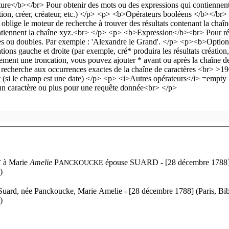
à
Marie
Amelie
P
épouse S
UARD - [28 décembre 1788] (
T
ANCKOUCKE
)
Suard, née Panckoucke, Marie Amelie - [28 décembre 1788] (Paris, Bib
)