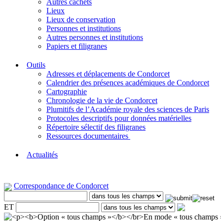
Autres cachets
Lieux
Lieux de conservation
Personnes et institutions
Autres personnes et institutions
Papiers et filigranes
Outils
Adresses et déplacements de Condorcet
Calendrier des présences académiques de Condorcet
Cartographie
Chronologie de la vie de Condorcet
Plumitifs de l’Académie royale des sciences de Paris
Protocoles descriptifs pour données matérielles
Répertoire sélectif des filigranes
Ressources documentaires
Actualités
Correspondance de Condorcet
ET