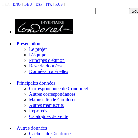
FRA
|
ENG
|
DEU
|
ESP
|
ITA
|
RUS
|
Back office : Id.
Mot de passe
Présentation
Le projet
L’équipe
Principes d'édition
Base de données
Données matérielles
Principales données
Correspondance de Condorcet
Autres correspondances
Manuscrits de Condorcet
Autres manuscrits
Imprimés
Catalogues de vente
Autres données
Cachets de Condorcet