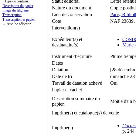
Statut éditorial
Lettre retenu
• Type de contenu
Description du papier
Nature du document
Copie posth
Image du filigrane
Lieu de conservation
Paris, Biblio
Transcription
Transcription & papier
Cote
NAF 23639, 
→ Aucune sélection
Intervention(s)
Expéditeur(s) et
C
OND
destinataire(s)
Marie
Instrument d’écriture
Plume trempé
Dates
Datation
[28 décembre
Date de tri
dimanche 28
Travail de datation achevé
Oui
Papier et cachet
Description sommaire du
Moitié d'un b
papier
Imprimé(s) et catalogue(s) de vente
Corres
Imprimé(s)
p. 244