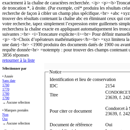
3856 réponses
retourner à la liste
Sélectionner par
Notice
• Année
Identification et lieu de conservation
Sans date
1760
IDC
2154
1770
C
ONDORCE
1780
Titre
23639, f. 242
1790
→ Aucune sélection
Condorcet à 
• Marques postales
Pour citer ce document
23639, f. 242
Non
Oui
→ Aucune sélection
Document de référence
Oui