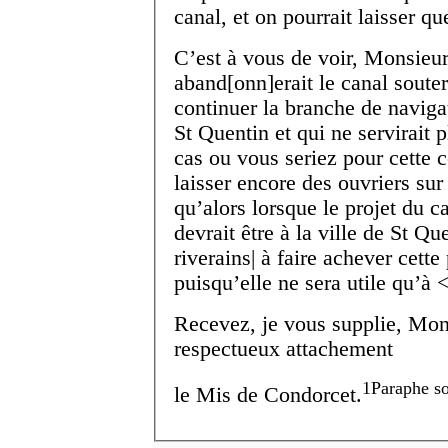
canal, et on pourrait laisser qu
C’est à vous de voir, Monsieur,
aband[onn]erait le canal soute
continuer la branche de naviga
S
t
Quentin et qui ne servirait p
cas ou vous seriez pour cette c
laisser encore des ouvriers sur 
qu’alors lorsque le projet du c
devrait être à la ville de S
t
Quen
riverains| à faire achever cette 
puisqu’elle ne sera utile qu’à 
Recevez, je vous supplie, Mon
respectueux attachement
1
Paraphe so
le M
is
de Condorcet.