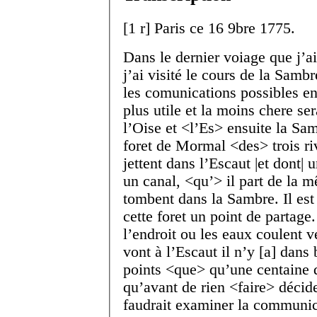
[
1 r
]
Paris ce 16 9
bre
1775.
Dans le dernier voiage que j’ai
j’ai visité le cours de la Sambr
les comunications possibles ent
plus utile et la moins chere se
l’Oise et <l’Es> ensuite la Sam
foret de Mormal <des> trois riv
jettent dans l’Escaut |et dont| 
un canal, <qu’> il part de la 
tombent dans la Sambre. Il est
cette foret un point de partage
l’endroit ou les eaux coulent v
vont à l’Escaut il n’y [a] dan
points <que> qu’une centaine de
qu’avant de rien <faire> décider
faudrait examiner la communica