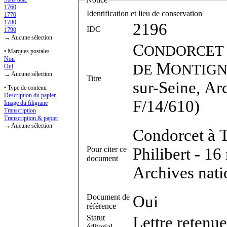
1760
Identification et lieu de conservation
1770
1780
2196
IDC
1790
→ Aucune sélection
C
ONDORCET
• Marques postales
Non
M
DE
ONTIG
Oui
→ Aucune sélection
Titre
sur-Seine, Ar
• Type de contenu
Description du papier
F/14/610)
Image du filigrane
Transcription
Transcription & papier
→ Aucune sélection
Condorcet à T
Pour citer ce
Philibert - 16
document
Archives nati
Document de
Oui
référence
Statut
Lettre retenue
éditorial