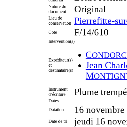
Nature du
Original
document
Lieu de
Pierrefitte-su
conservation
F/14/610
Cote
Intervention(s)
C
ONDORC
Expéditeur(s)
Jean Charl
et
destinataire(s)
M
ONTIGN
Instrument
Plume trempée
d’écriture
Dates
16 novembre
Datation
jeudi 16 nov
Date de tri