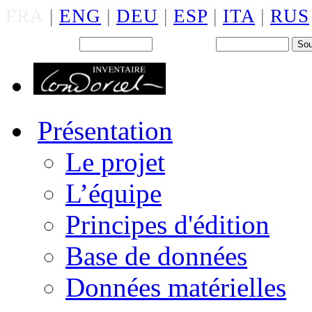
FRA
|
ENG
|
DEU
|
ESP
|
ITA
|
RUS
Back office : Id.
Mot de passe
Présentation
Le projet
L’équipe
Principes d'édition
Base de données
Données matérielles