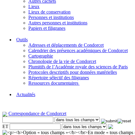
Autres cachets
Lieux
Lieux de conservation
Personnes et institutions
Autres personnes et institutions
Papiers et filigranes
Outils
Adresses et déplacements de Condorcet
Calendrier des présences académiques de Condorcet
Cartographie
Chronologie de la vie de Condorcet
Plumitifs de l’Académie royale des sciences de Paris
Protocoles descriptifs pour données matérielles
Répertoire sélectif des filigranes
Ressources documentaires
Actualités
Correspondance de Condorcet
ET