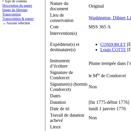
• Type de contenu
Nature du
Description du papier
Original
document
Image du filigrane
Transcription
Lieu de
Washington, Dibner Lib
Transcription & papier
conservation
→ Aucune sélection
Cote
MSS 365 A
Intervention(s)
Expéditeur(s) et
C
[E
ONDORCET
destinataire(s)
Louis C
[D
OTTE
Instrument
Plume trempée dans l’e
d’écriture
Signature de
is
le M
de Condorcet
Condorcet
Signature(s) (hormis
Non
Condorcet)
Dates
Datation
[fin 1775-début 1776]
Date de tri
lundi 1 janvier 1776
Travail de datation
Non
achevé
Lieux