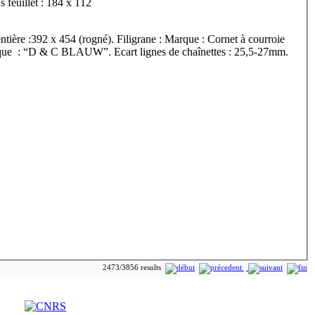
sous réserves). Bifeuillet in-8°. Dimensions feuillet : 184 x 112
ntière :392 x 454 (rogné). Filigrane : Marque : Cornet à courroie
rque : “D & C BLAUW”. Ecart lignes de chaînettes : 25,5-27mm.
2473/3856 results