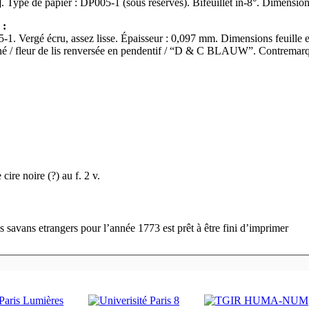
Ff. début/fin : [01]-[02]. Type de papier : DP005-1 (
 :
-1. Vergé écru, assez lisse. Épaisseur : 0,097 mm. Dimensions feuille e
né / fleur de lis renversée en pendentif / “D & C BLAUW”. Contrema
ire noire (?) au f. 2 v.
savans etrangers pour l’année 1773 est prêt à être fini d’imprimer