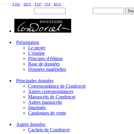
FRA
|
ENG
|
DEU
|
ESP
|
ITA
|
RUS
|
Back office : Id.
Mot de passe
Présentation
Le projet
L’équipe
Principes d'édition
Base de données
Données matérielles
Principales données
Correspondance de Condorcet
Autres correspondances
Manuscrits de Condorcet
Autres manuscrits
Imprimés
Catalogues de vente
Autres données
Cachets de Condorcet