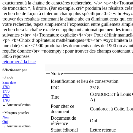
3856 réponses
retourner à la liste
Sélectionner par
Notice
• Année
Identification et lieu de conservation
Sans date
1760
IDC
2518
1770
C
à
Louis
ONDORCET
1780
Titre
A)
1790
→ Aucune sélection
Pour citer ce
Condorcet à Cotte, Lou
document
• Marques postales
Non
Document de
Oui
Oui
référence
→ Aucune sélection
Statut éditorial
Lettre retenue