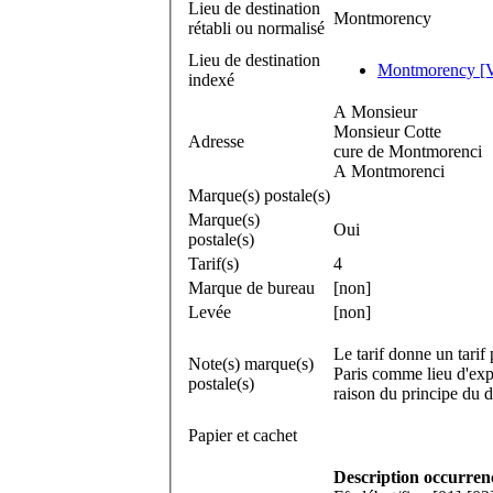
Lieu de destination
Montmorency
rétabli ou normalisé
Lieu de destination
Montmorency [Vi
indexé
A Monsieur
Monsieur Cotte
Adresse
cure de Montmorenci
A Montmorenci
Marque(s) postale(s)
Marque(s)
Oui
postale(s)
Tarif(s)
4
Marque de bureau
[non]
Levée
[non]
Le tarif donne un tarif
Note(s) marque(s)
Paris comme lieu d'expé
postale(s)
raison du principe du d
Papier et cachet
Description occurren