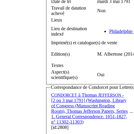
Date de tri
mardi 3 mai 1791
Travail de datation
Non
achevé
Lieux
Lieu de destination
Philadelphie 
indexé
Imprimé(s) et catalogue(s) de vente
Edition(s)
M. Albertone (201
Textes
Aspect(s)
Oui
scientifique(s)
Correspondance de Condorcet pour Lettre(s) 
C
à
Thomas J
-
ONDORCET
EFFERSON
[2 ou 3 mai 1791] (Washington, Library
of Congress (Manuscript Reading
Room), Thomas Jefferson Papers, Series
...
1. General Correspondence. 1651-1827,
n° 11302-11303)
[id:2808]