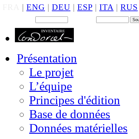
FRA
|
ENG
|
DEU
|
ESP
|
ITA
|
RUS
Back office : Id.
Mot de passe
Présentation
Le projet
L’équipe
Principes d'édition
Base de données
Données matérielles