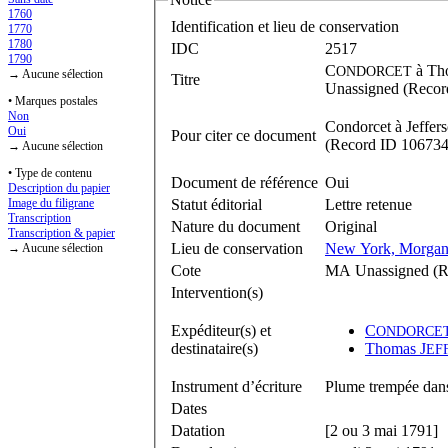
1760
Identification et lieu de conservation
1770
1780
IDC
2517
1790
C
à
Th
ONDORCET
→ Aucune sélection
Titre
Unassigned (Recor
• Marques postales
Non
Condorcet à Jeffe
Oui
Pour citer ce document
(Record ID 106734
→ Aucune sélection
• Type de contenu
Document de référence
Oui
Description du papier
Statut éditorial
Lettre retenue
Image du filigrane
Transcription
Nature du document
Original
Transcription & papier
Lieu de conservation
New York, Morgan
→ Aucune sélection
Cote
MA Unassigned (R
Intervention(s)
Expéditeur(s) et
C
ONDORCE
destinataire(s)
Thomas J
EF
Instrument d’écriture
Plume trempée dans
Dates
Datation
[2 ou 3 mai 1791]