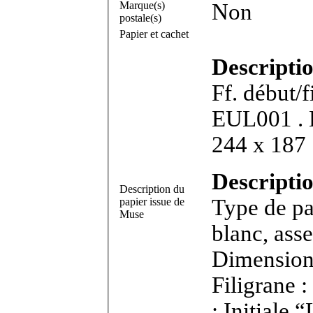
Marque(s)
Non
postale(s)
Papier et cachet
Descripti
Ff. début/f
EUL001 . Bifeuillet in-4°. Dimensions feuillet :
244 x 187
Descriptio
Description du
Type de pa
papier issue de
Muse
blanc, asse
Dimensions
Filigrane
: Initiale 