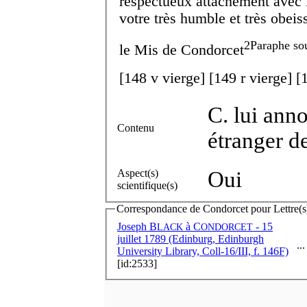
respectueux attachement avec l
votre très humble et très obeis
2
Paraphe so
le M
is
de Condorcet
[
148 v
vierge]
[
149 r
vierge]
[
C. lui ann
Contenu
étranger d
Aspect(s)
Oui
scientifique(s)
Correspondance de Condorcet pour Lettre(s) 
Joseph B
à
C
- 15
LACK
ONDORCET
juillet 1789 (Edinburg, Edinburgh
...
University Library, Coll-16/III, f. 146F)
[id:2533]