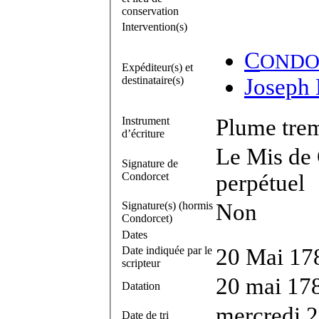
conservation
Intervention(s)
C
ONDO
Expéditeur(s) et
destinataire(s)
Joseph
Instrument
Plume trem
d’écriture
Le Mis de C
Signature de
Condorcet
perpétuel
Signature(s) (hormis
Non
Condorcet)
Dates
Date indiquée par le
20 Mai 17
scripteur
20 mai 17
Datation
mercredi 
Date de tri