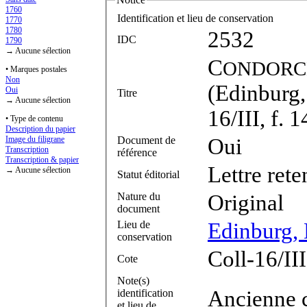
1760
Identification et lieu de conservation
1770
1780
2532
IDC
1790
→ Aucune sélection
C
ONDORC
• Marques postales
Non
(Edinburg,
Oui
Titre
→ Aucune sélection
16/III, f. 
• Type de contenu
Description du papier
Document de
Oui
Image du filigrane
Transcription
référence
Transcription & papier
Lettre ret
→ Aucune sélection
Statut éditorial
Nature du
Original
document
Lieu de
Edinburg, 
conservation
Coll-16/III
Cote
Note(s)
Ancienne c
identification
et lieu de