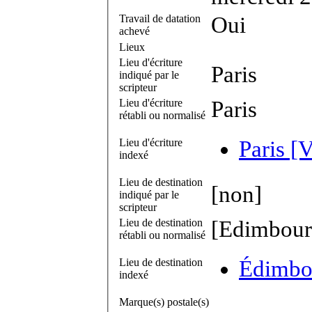
Travail de datation
Oui
achevé
Lieux
Lieu d'écriture
Paris
indiqué par le
scripteur
Lieu d'écriture
Paris
rétabli ou normalisé
Lieu d'écriture
Paris [V
indexé
Lieu de destination
[non]
indiqué par le
scripteur
Lieu de destination
[Edimbour
rétabli ou normalisé
Lieu de destination
Édimbou
indexé
Marque(s) postale(s)