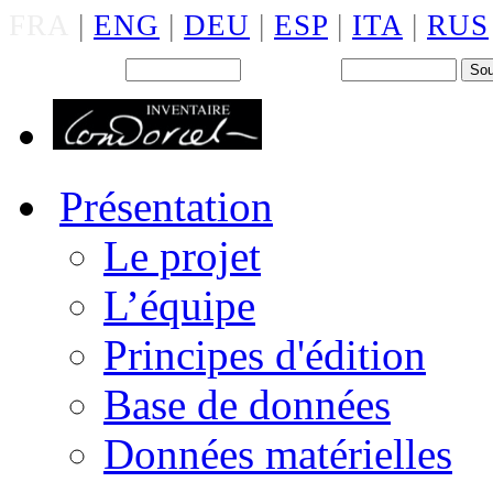
FRA
|
ENG
|
DEU
|
ESP
|
ITA
|
RUS
Back office : Id.
Mot de passe
Présentation
Le projet
L’équipe
Principes d'édition
Base de données
Données matérielles