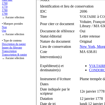
1760
Identification et lieu de conservation
1770
1780
IDC
2696
1790
Titre
V
à
C
OLTAIRE
O
→ Aucune sélection
Voltaire, Franço
Pour citer ce document
• Marques postales
Library / MA 63
Non
Document de référence
Oui
Oui
→ Aucune sélection
Statut éditorial
Lettre retenue
• Type de contenu
Nature du document
Original
Description du papier
Lieu de conservation
New York, Morg
Image du filigrane
Transcription
Cote
MA 638.81
Transcription & papier
Intervention(s)
→ Aucune sélection
Expéditeur(s) et
V
OLTAIR
destinataire(s)
C
ONDORC
Instrument d’écriture
Plume trempée da
Dates
Date indiquée par le
12e janvier 1778
scripteur
Datation
12 janvier 1778
Date de tri
lundi 12 janvier