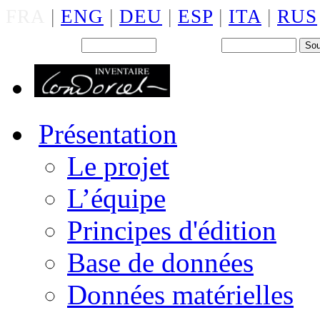
FRA
|
ENG
|
DEU
|
ESP
|
ITA
|
RUS
Back office : Id.
Mot de passe
Présentation
Le projet
L’équipe
Principes d'édition
Base de données
Données matérielles