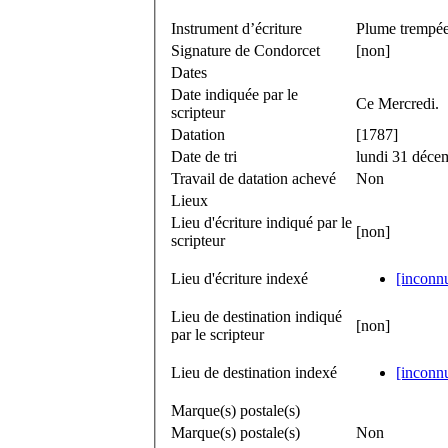
Instrument d’écriture
Plume trempée 
Signature de Condorcet
[non]
Dates
Date indiquée par le
Ce Mercredi.
scripteur
Datation
[1787]
Date de tri
lundi 31 déce
Travail de datation achevé
Non
Lieux
Lieu d'écriture indiqué par le
[non]
scripteur
Lieu d'écriture indexé
[inconn
Lieu de destination indiqué
[non]
par le scripteur
Lieu de destination indexé
[inconn
Marque(s) postale(s)
Marque(s) postale(s)
Non