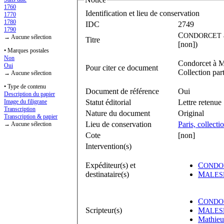
1760
Identification et lieu de conservation
1770
1780
IDC
2749
1790
C
ONDORCET
→ Aucune sélection
Titre
[non])
• Marques postales
Non
Condorcet à M
Oui
Pour citer ce document
Collection par
→ Aucune sélection
• Type de contenu
Document de référence
Oui
Description du papier
Statut éditorial
Lettre retenue
Image du filigrane
Transcription
Nature du document
Original
Transcription & papier
Lieu de conservation
Paris, collect
→ Aucune sélection
Cote
[non]
Intervention(s)
Expéditeur(s) et
C
ONDO
destinataire(s)
M
ALES
C
ONDO
Scripteur(s)
M
ALES
Mathieu