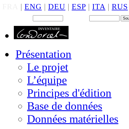
FRA
|
ENG
|
DEU
|
ESP
|
ITA
|
RUS
Back office : Id.
Mot de passe
Présentation
Le projet
L’équipe
Principes d'édition
Base de données
Données matérielles