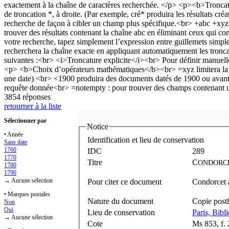
3854 réponses
retourner à la liste
Sélectionner par
Notice
• Année
Identification et lieu de conservation
Sans date
1760
IDC
289
1770
Titre
C
ONDORC
1780
1790
→ Aucune sélection
Pour citer ce document
Condorcet à
• Marques postales
Nature du document
Copie pos
Non
Oui
Lieu de conservation
Paris, Bibl
→ Aucune sélection
Cote
Ms 853, f. 