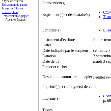
• Type de contenu
Intervention(s)
Description du papier
Image du filigrane
C
Transcription
ON
Expéditeur(s) et destinataire(s)
Transcription & papier
T
UR
→ Aucune sélection
Scripteur(s)
Eliz
Instrument d’écriture
Plume trem
Dates
Date indiquée par le scripteur
ce mardy 3
Datation
3 septembr
Date de tri
mardi 3 se
Papier et cachet
Description sommaire du papier
Feuillet
in-
Imprimé(s) et catalogue(s) de vente
Corr
Imprimé(s)
p. 68
Textes