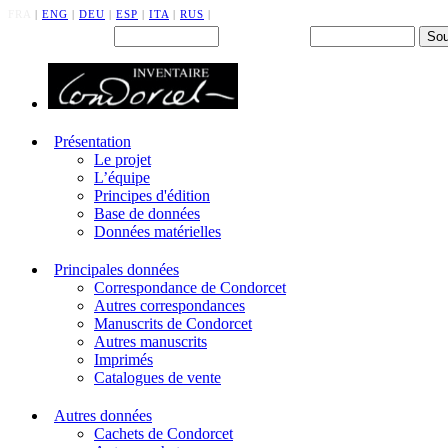
FRA
|
ENG
|
DEU
|
ESP
|
ITA
|
RUS
|
Back office : Id.
Mot de passe
Présentation
Le projet
L’équipe
Principes d'édition
Base de données
Données matérielles
Principales données
Correspondance de Condorcet
Autres correspondances
Manuscrits de Condorcet
Autres manuscrits
Imprimés
Catalogues de vente
Autres données
Cachets de Condorcet