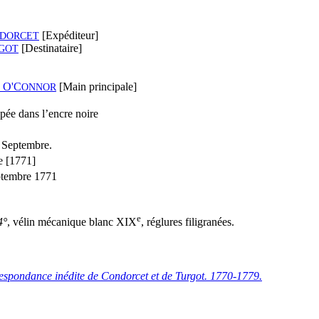
[Expéditeur]
DORCET
[Destinataire]
GOT
a O'C
[Main principale]
ONNOR
pée dans l’encre noire
 Septembre.
e [1771]
ptembre 1771
e
4°
, vélin mécanique blanc XIX
, réglures filigranées.
espondance inédite de Condorcet et de Turgot. 1770-1779.