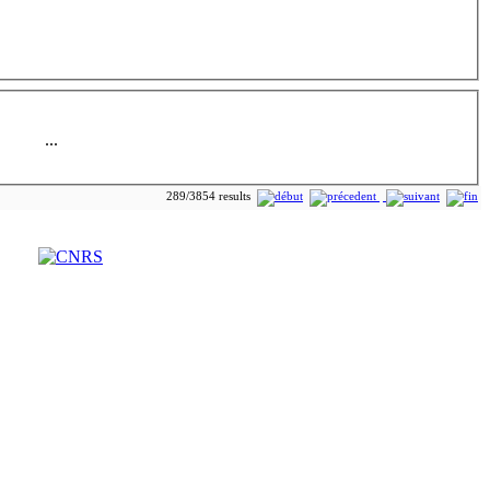
...
289/3854 results