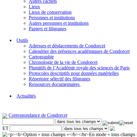
Autres cachets
Lieux
Lieux de conservation
Personnes et institutions
Autres personnes et institutions
Papiers et filigranes
Outils
Adresses et déplacements de Condorcet
Calendrier des présences académiques de Condorcet
Cartographie
Chronologie de la vie de Condorcet
Plumitifs de l’Académie royale des sciences de Paris
Protocoles descriptifs pour données matérielles
Répertoire sélectif des filigranes
Ressources documentaires
Actualités
Correspondance de Condorcet
ET