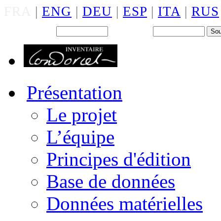
FRA
|
ENG
|
DEU
|
ESP
|
ITA
|
RUS
Back office : Id.
Mot de passe
Présentation
Le projet
L’équipe
Principes d'édition
Base de données
Données matérielles