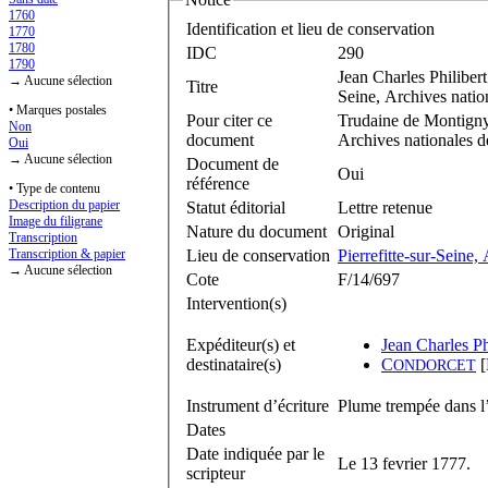
1760
Identification et lieu de conservation
1770
1780
IDC
290
1790
Jean Charles Philiber
→ Aucune sélection
Titre
Seine, Archives natio
• Marques postales
Pour citer ce
Trudaine de Montigny, 
Non
document
Archives nationales d
Oui
→ Aucune sélection
Document de
Oui
référence
• Type de contenu
Description du papier
Statut éditorial
Lettre retenue
Image du filigrane
Nature du document
Original
Transcription
Lieu de conservation
Pierrefitte-sur-Seine,
Transcription & papier
→ Aucune sélection
Cote
F/14/697
Intervention(s)
Expéditeur(s) et
Jean Charles Ph
destinataire(s)
C
[
ONDORCET
Instrument d’écriture
Plume trempée dans l’
Dates
Date indiquée par le
Le 13 fevrier 1777.
scripteur