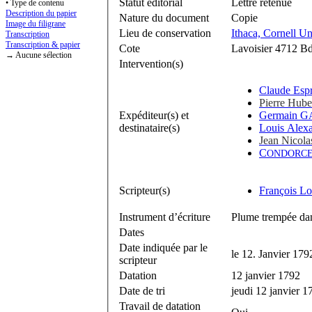
Statut éditorial
Lettre retenue
• Type de contenu
Description du papier
Nature du document
Copie
Image du filigrane
Lieu de conservation
Ithaca, Cornell Un
Transcription
Transcription & papier
Cote
Lavoisier 4712 Bd
→ Aucune sélection
Intervention(s)
Claude Espr
Pierre Hube
Expéditeur(s) et
Germain G
destinataire(s)
Louis Alex
Jean Nicol
C
ONDORC
Scripteur(s)
François Lo
Instrument d’écriture
Plume trempée dan
Dates
Date indiquée par le
le 12. Janvier 1792
scripteur
Datation
12 janvier 1792
Date de tri
jeudi 12 janvier 1
Travail de datation