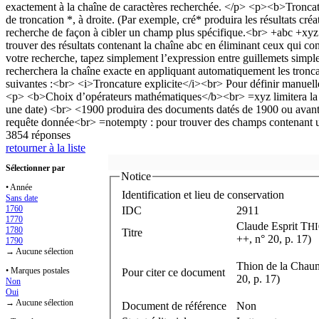
3854 réponses
retourner à la liste
Sélectionner par
Notice
• Année
Identification et lieu de conservation
Sans date
1760
IDC
2911
1770
Claude Esprit T
H
1780
Titre
++, n° 20, p. 17)
1790
→ Aucune sélection
Thion de la Chaum
• Marques postales
Pour citer ce document
20, p. 17)
Non
Oui
→ Aucune sélection
Document de référence
Non