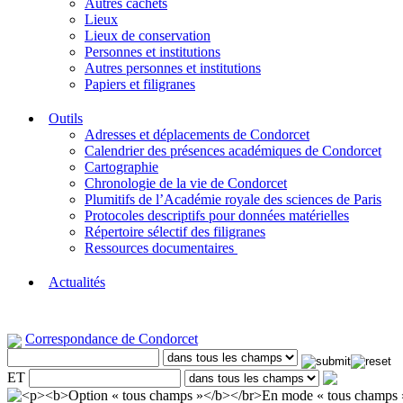
Autres cachets
Lieux
Lieux de conservation
Personnes et institutions
Autres personnes et institutions
Papiers et filigranes
Outils
Adresses et déplacements de Condorcet
Calendrier des présences académiques de Condorcet
Cartographie
Chronologie de la vie de Condorcet
Plumitifs de l’Académie royale des sciences de Paris
Protocoles descriptifs pour données matérielles
Répertoire sélectif des filigranes
Ressources documentaires
Actualités
Correspondance de Condorcet
ET