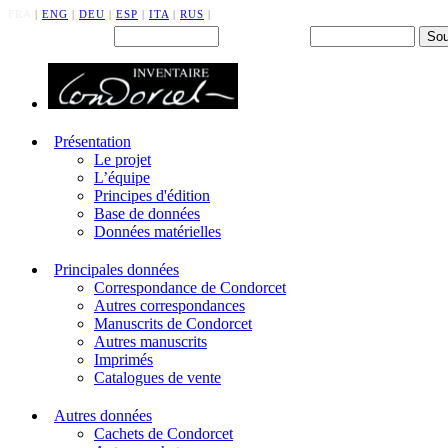
FRA
|
ENG
|
DEU
|
ESP
|
ITA
|
RUS
|
Back office : Id.
Mot de passe
Présentation
Le projet
L’équipe
Principes d'édition
Base de données
Données matérielles
Principales données
Correspondance de Condorcet
Autres correspondances
Manuscrits de Condorcet
Autres manuscrits
Imprimés
Catalogues de vente
Autres données
Cachets de Condorcet