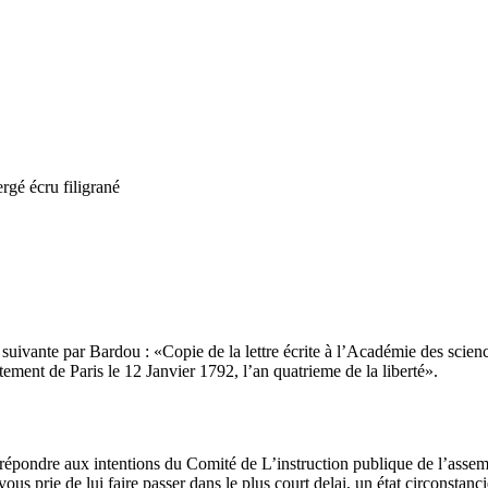
ergé écru filigrané
 suivante par Bardou :
Copie de la lettre écrite à l’Académie des scienc
ement de Paris le 12 Janvier 1792, l’an quatrieme de la liberté
.
épondre aux intentions du Comité de L’instruction publique de l’asse
ous prie de lui faire passer dans le plus court delai, un état circonstanc