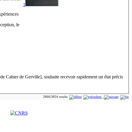
1
xpériences
ception, le
de Cahier de Gerville], souhaite recevoir rapidement un état précis
2866/3854 results