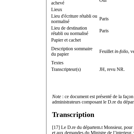
Oui
achevé
Lieux
Lieu d'écriture rétabli ou
Paris
normalisé
Lieu de destination
Paris
rétabli ou normalisé
Papier et cachet
Description sommaire
Feuillet
in-folio
, v
du papier
Textes
Transcripteur(s)
JH, revu NR.
Note
: ce document est présenté de la façon
administrateurs composant le D.
re
du départ
Transcription
[
17
]
Le D.
re
du départem.
t
Monsieur, pour r
et aux demandes du Ministre de l’interieur, v