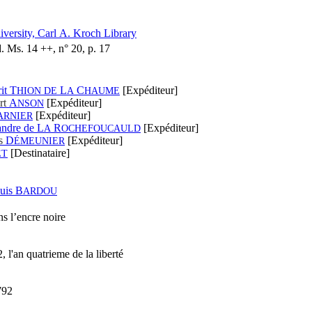
iversity, Carl A. Kroch Library
. Ms. 14 ++, n° 20, p. 17
it T
L
C
[Expéditeur]
HION DE
A
HAUME
rt
A
[Expéditeur]
NSON
[Expéditeur]
ARNIER
andre de L
R
[Expéditeur]
A
OCHEFOUCAULD
as
D
[Expéditeur]
ÉMEUNIER
[Destinataire]
ET
uis B
ARDOU
s l’encre noire
, l'an quatrieme de la liberté
792