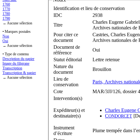
1760
Identification et lieu de conservation
1770
1780
IDC
2938
1790
Charles Eugene Gabriel
→ Aucune sélection
Titre
Archives nationales de
• Marques postales
Pour citer ce
Castries, Charles Eugen
Non
document
Archives nationales de 
Oui
→ Aucune sélection
Document de
Oui
référence
• Type de contenu
Description du papier
Statut éditorial
Lettre retenue
Image du filigrane
Nature du
Transcription
Brouillon
document
Transcription & papier
→ Aucune sélection
Lieu de
Paris, Archives nationa
conservation
Cote
MAR/3JJ/126, dossier 
Intervention(s)
Expéditeur(s) et
Charles Eugene G
destinataire(s)
C
[De
ONDORCET
Instrument
Plume trempée dans l’en
d’écriture