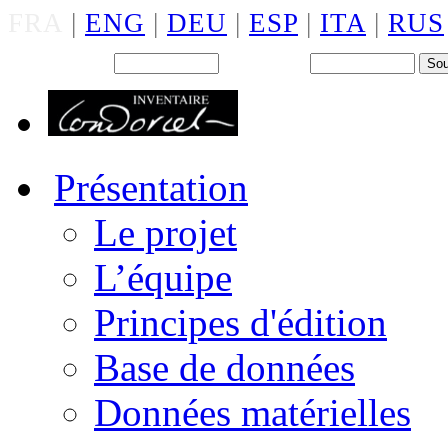
FRA
|
ENG
|
DEU
|
ESP
|
ITA
|
RUS
Back office : Id.
Mot de passe
Présentation
Le projet
L’équipe
Principes d'édition
Base de données
Données matérielles