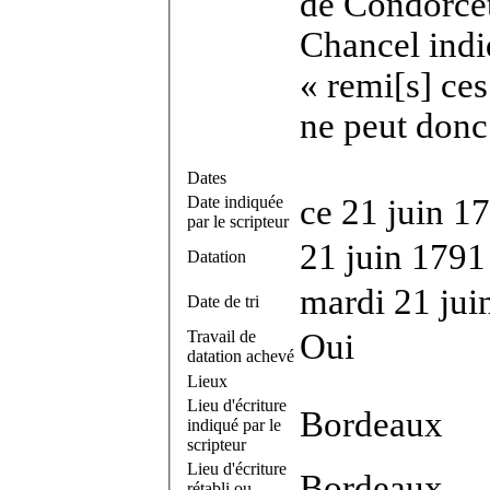
de Condorcet 
Chancel indi
« remi[s] ces 
ne peut donc
Dates
Date indiquée
ce 21 juin 1
par le scripteur
21 juin 1791
Datation
mardi 21 jui
Date de tri
Travail de
Oui
datation achevé
Lieux
Lieu d'écriture
Bordeaux
indiqué par le
scripteur
Lieu d'écriture
Bordeaux
rétabli ou