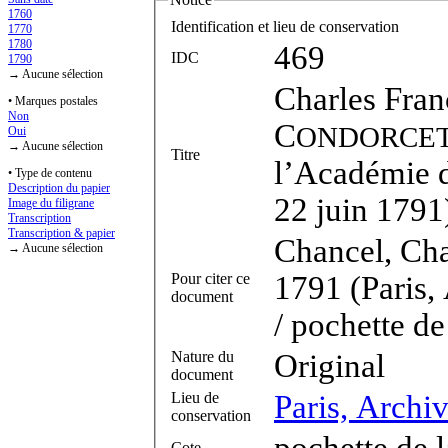
1760
Identification et lieu de conservation
1770
1780
469
IDC
1790
→ Aucune sélection
Charles Fran
• Marques postales
Non
C
ONDORCE
Oui
→ Aucune sélection
Titre
l’Académie d
• Type de contenu
Description du papier
22 juin 1791
Image du filigrane
Transcription
Transcription & papier
Chancel, Cha
→ Aucune sélection
Pour citer ce
1791 (Paris,
document
/ pochette d
Nature du
Original
document
Lieu de
Paris, Archi
conservation
pochette de 
Cote