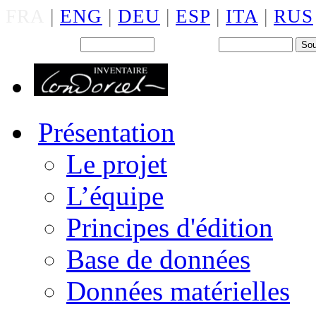
FRA
|
ENG
|
DEU
|
ESP
|
ITA
|
RUS
Back office : Id.
Mot de passe
Présentation
Le projet
L’équipe
Principes d'édition
Base de données
Données matérielles