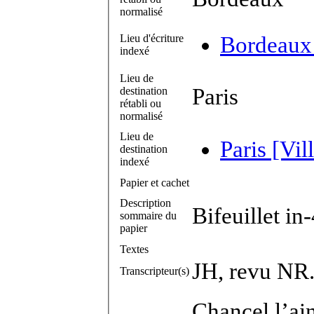
normalisé
Lieu d'écriture
Bordeaux 
indexé
Lieu de
Paris
destination
rétabli ou
normalisé
Lieu de
Paris [Vil
destination
indexé
Papier et cachet
Description
Bifeuillet in
sommaire du
papier
Textes
JH, revu NR
Transcripteur(s)
Chancel l’ai