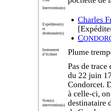
Intervention(s)
Charles F
Expéditeur(s)
[Expédite
et
destinataire(s)
C
ONDOR
Instrument
Plume trempé
d’écriture
Pas de trace 
du 22 juin 17
Condorcet. 
à celle-ci, on
Note(s)
destinataire
intervention(s)