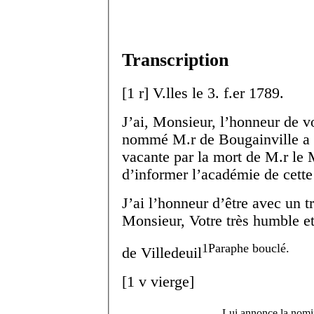
Transcription
[
1 r
]
V.
lles
le 3. f.
er
1789.
J’ai, Monsieur, l’honneur de v
nommé M.
r
de Bougainville a l
vacante par la mort de M.
r
le 
d’informer l’académie de cett
J’ai l’honneur d’être avec un 
Monsieur, Votre très humble et 
1
Paraphe bouclé.
de Villedeuil
[
1 v
vierge]
Lui annonce la nomin