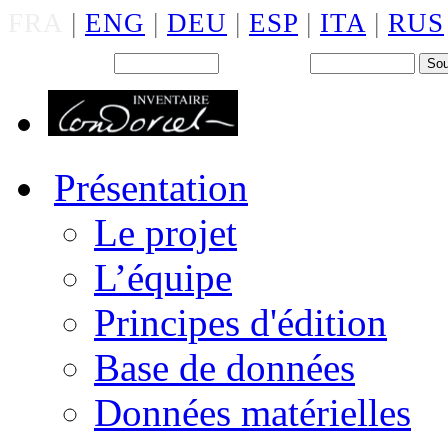
FRA
|
ENG
|
DEU
|
ESP
|
ITA
|
RUS
Back office : Id.
Mot de passe
Présentation
Le projet
L’équipe
Principes d'édition
Base de données
Données matérielles