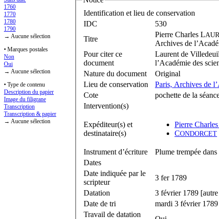
1760
Identification et lieu de conservation
1770
1780
IDC
530
1790
Pierre Charles L
AU
→ Aucune sélection
Titre
Archives de l’Académ
• Marques postales
Pour citer ce
Laurent de Villedeuil
Non
document
l’Académie des scien
Oui
→ Aucune sélection
Nature du document
Original
Lieu de conservation
Paris, Archives de l
• Type de contenu
Description du papier
Cote
pochette de la séanc
Image du filigrane
Intervention(s)
Transcription
Transcription & papier
→ Aucune sélection
Expéditeur(s) et
Pierre Charles
destinataire(s)
C
ONDORCET
Instrument d’écriture
Plume trempée dans 
Dates
Date indiquée par le
3 fer 1789
scripteur
Datation
3 février 1789 [autre 
Date de tri
mardi 3 février 1789
Travail de datation
Oui