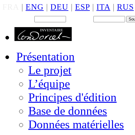
FRA
|
ENG
|
DEU
|
ESP
|
ITA
|
RUS
Back office : Id.
Mot de passe
Présentation
Le projet
L’équipe
Principes d'édition
Base de données
Données matérielles