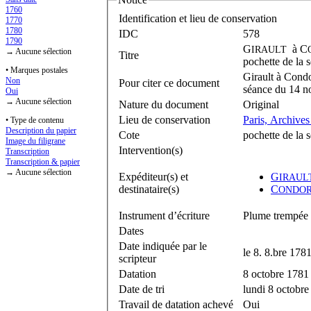
1760
Identification et lieu de conservation
1770
1780
IDC
578
1790
G
à
C
IRAULT
→ Aucune sélection
Titre
pochette de la
• Marques postales
Girault à Condo
Non
Pour citer ce document
séance du 14 n
Oui
→ Aucune sélection
Nature du document
Original
Lieu de conservation
Paris, Archives
• Type de contenu
Description du papier
Cote
pochette de la
Image du filigrane
Intervention(s)
Transcription
Transcription & papier
→ Aucune sélection
Expéditeur(s) et
G
IRAUL
destinataire(s)
C
ONDO
Instrument d’écriture
Plume trempée 
Dates
Date indiquée par le
le 8. 8.bre 178
scripteur
Datation
8 octobre 1781
Date de tri
lundi 8 octobr
Travail de datation achevé
Oui