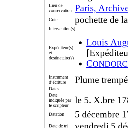
Lieu de
Paris, Archiv
conservation
pochette de l
Cote
Intervention(s)
Louis Aug
Expéditeur(s)
[Expéditeu
et
destinataire(s)
C
ONDORC
Instrument
Plume trempée
d’écriture
Dates
Date
le 5. X.bre 1
indiquée par
le scripteur
5 décembre 1
Datation
vendredi 5 d
Date de tri