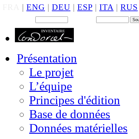
FRA
|
ENG
|
DEU
|
ESP
|
ITA
|
RUS
Back office : Id.
Mot de passe
Présentation
Le projet
L’équipe
Principes d'édition
Base de données
Données matérielles