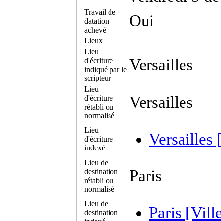
Travail de
Oui
datation
achevé
Lieux
Lieu
Versailles
d'écriture
indiqué par le
scripteur
Lieu
Versailles
d'écriture
rétabli ou
normalisé
Lieu
Versailles 
d'écriture
indexé
Lieu de
Paris
destination
rétabli ou
normalisé
Lieu de
Paris [Vill
destination