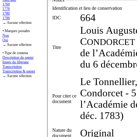
1760
Identification et lieu de conservation
1770
1780
664
IDC
1790
→ Aucune sélection
Louis August
• Marques postales
Non
C
ONDORCET
Oui
→ Aucune sélection
Titre
de l’Académie
• Type de contenu
Description du papier
du 6 décembr
Image du filigrane
Transcription
Transcription & papier
→ Aucune sélection
Le Tonnellier
Condorcet - 5
Pour citer ce
document
l’Académie de
déc. 1783)
Nature du
Original
document