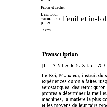
indexé
Papier et cachet
Description
Feuillet in-fo
sommaire du
papier
Textes
Transcription
[
1 r
]
À V.
lles
le 5. X.
bre
1783.
Le Roi, Monsieur, instruit du 
expériences qu’on a faites jus
aerostatiques, desireroit qu’on
propres a déterminer la meille
machines, la matiere la plus c
et les moyens de leur faire pro