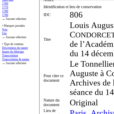
1760
Identification et lieu de conservation
1770
1780
806
IDC
1790
→ Aucune sélection
Louis Augus
• Marques postales
Non
C
ONDORCE
Oui
→ Aucune sélection
Titre
de l’Académi
• Type de contenu
Description du papier
du 14 décem
Image du filigrane
Transcription
Transcription & papier
Le Tonnellier
→ Aucune sélection
Auguste à Co
Pour citer ce
document
Archives de 
séance du 14
Nature du
Original
document
Lieu de
Paris, Archi