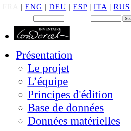
FRA
|
ENG
|
DEU
|
ESP
|
ITA
|
RUS
Back office : Id.
Mot de passe
Présentation
Le projet
L’équipe
Principes d'édition
Base de données
Données matérielles