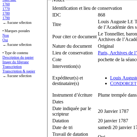
1760
Identification et lieu de conservation
1770
1780
IDC
868
1790
Louis Auguste L
E
→ Aucune sélection
Titre
de l’Académie des s
• Marques postales
Le Tonnellier, baron
Non
Pour citer ce document
Archives de l’Acadé
Oui
→ Aucune sélection
Nature du document
Original
Lieu de conservation
Paris, Archives de 
• Type de contenu
Description du papier
Cote
pochette de la séanc
Image du filigrane
Intervention(s)
Transcription
Transcription & papier
→ Aucune sélection
Expéditeur(s) et
Louis August
destinataire(s)
C
ONDORCET
Instrument d’écriture
Plume trempée dans 
Dates
Date indiquée par le
20 Janvier 1787
scripteur
Datation
20 janvier 1787
Date de tri
samedi 20 janvier 1
Travail de datation
Oui