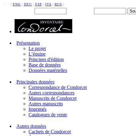
FRA
|
ENG
|
DEU
|
ESP
|
ITA
|
RUS
|
Back office : Id.
Mot de passe
Présentation
Le projet
L’équipe
Principes d'édition
Base de données
Données matérielles
Principales données
Correspondance de Condorcet
Autres correspondances
Manuscrits de Condorcet
Autres manuscrits
Imprimés
Catalogues de vente
Autres données
Cachets de Condorcet