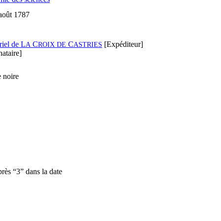
 août 1787
iel de L
C
C
[Expéditeur]
A
ROIX DE
ASTRIES
ataire]
 noire
après “3” dans la date