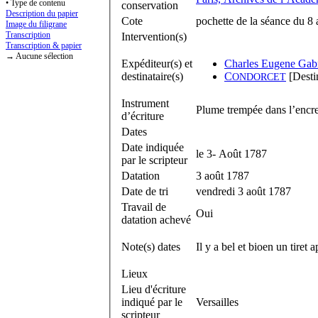
• Type de contenu
conservation
Description du papier
Cote
pochette de la séance du 8
Image du filigrane
Transcription
Intervention(s)
Transcription & papier
→ Aucune sélection
Expéditeur(s) et
Charles Eugene Gabr
destinataire(s)
C
[Destin
ONDORCET
Instrument
Plume trempée dans l’encre
d’écriture
Dates
Date indiquée
le 3- Août 1787
par le scripteur
Datation
3 août 1787
Date de tri
vendredi 3 août 1787
Travail de
Oui
datation achevé
Note(s) dates
Il y a bel et bioen un tiret 
Lieux
Lieu d'écriture
indiqué par le
Versailles
scripteur