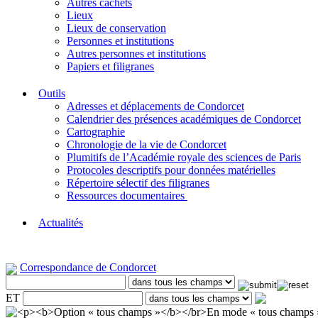
Autres cachets
Lieux
Lieux de conservation
Personnes et institutions
Autres personnes et institutions
Papiers et filigranes
Outils
Adresses et déplacements de Condorcet
Calendrier des présences académiques de Condorcet
Cartographie
Chronologie de la vie de Condorcet
Plumitifs de l’Académie royale des sciences de Paris
Protocoles descriptifs pour données matérielles
Répertoire sélectif des filigranes
Ressources documentaires
Actualités
Correspondance de Condorcet
ET