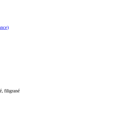
ance)
é, filigrané