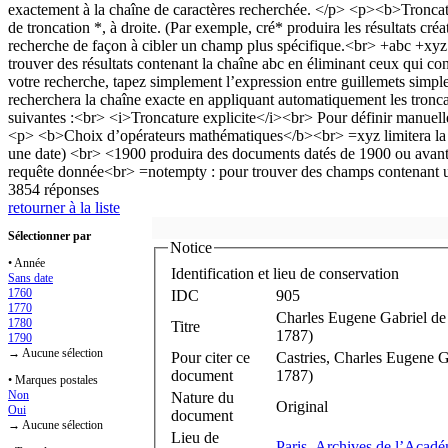
3854 réponses
retourner à la liste
Sélectionner par
Notice
• Année
Identification et lieu de conservation
Sans date
1760
IDC
905
1770
Charles Eugene Gabriel de
1780
Titre
1787)
1790
→ Aucune sélection
Pour citer ce
Castries, Charles Eugene G
document
1787)
• Marques postales
Non
Nature du
Original
Oui
document
→ Aucune sélection
Lieu de
Paris, Archives de l’Acadé