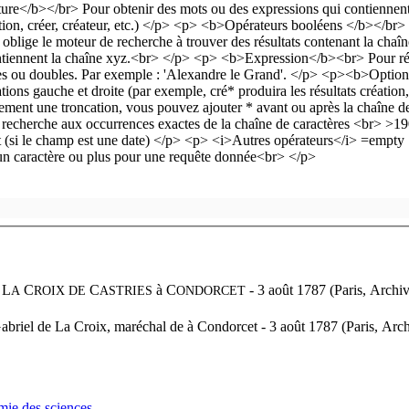
 L
C
C
à
C
- 3 août 1787 (Paris, Archiv
A
ROIX DE
ASTRIES
ONDORCET
abriel de La Croix, maréchal de à Condorcet - 3 août 1787 (Paris, Arch
mie des sciences