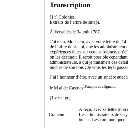
Transcription
[
1 r
]
Colonies.
Extraits de l’arbre de sinapi.
À Versailles le 3- août 1787.
J’ai reçu, Monsieur, avec votre lettre du 14
de l’arbre de sinapi, que les administrateur
expériences faites sur cette substance, qu’el
on les destinoit. Il seroit possible cepend
administrateurs, à qui je transmets ces déta
buches de son bois : Je vous les ferai passe
J’ai l’honneur d’être, avec un sincére attac
1
Paraphe soulignant.
le M.
al
de Castries
[
1 v
vierge]
A reçu, avec sa lettre [non 
Contenu
Les administrateurs de Caye
bois ». Les communiquera à