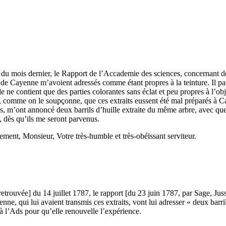
. du mois dernier, le Rapport de l’Accademie des sciences, concernant de
s de Cayenne m’avoient adressés comme étant propres à la teinture. Il par
le ne contient que des parties colorantes sans éclat et peu propres à l’ob
ant, comme on le soupçonne, que ces extraits eussent été mal préparés à 
ils, m’ont annoncé deux barrils d’huille extraite du même arbre, avec qu
r, dès qu’ils me seront parvenus.
hement, Monsieur, Votre très-humble et très-obéïssant serviteur.
retrouvée] du 14 juillet 1787, le rapport [du 23 juin 1787, par Sage, Jussi
nne, qui lui avaient transmis ces extraits, vont lui adresser « deux bar
 l’Ads pour qu’elle renouvelle l’expérience.