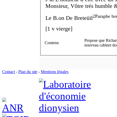
Monsieur, Vôtre trés humble & 
2
Paraphe bo
Le B.
on
De Breteüil
[
1 v
vierge]
Propose que Richard
Contenu
nouveau cabinet don
Contact
-
Plan du site
-
Mentions légales