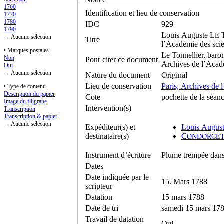
1760
Identification et lieu de conservation
1770
1780
IDC
929
1790
Louis Auguste L
E
→ Aucune sélection
Titre
l’Académie des scie
• Marques postales
Le Tonnellier, baro
Non
Pour citer ce document
Archives de l’Acadé
Oui
→ Aucune sélection
Nature du document
Original
Lieu de conservation
Paris, Archives de 
• Type de contenu
Description du papier
Cote
pochette de la séan
Image du filigrane
Intervention(s)
Transcription
Transcription & papier
→ Aucune sélection
Expéditeur(s) et
Louis Augus
destinataire(s)
C
ONDORCE
Instrument d’écriture
Plume trempée dans 
Dates
Date indiquée par le
15. Mars 1788
scripteur
Datation
15 mars 1788
Date de tri
samedi 15 mars 17
Travail de datation
Oui