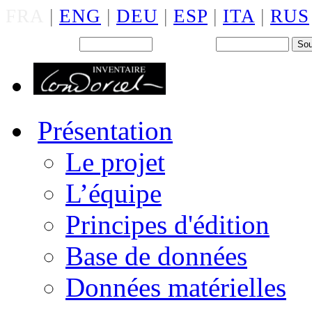
FRA
|
ENG
|
DEU
|
ESP
|
ITA
|
RUS
Back office : Id.
Mot de passe
Présentation
Le projet
L’équipe
Principes d'édition
Base de données
Données matérielles