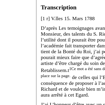
Transcription
[
1 r
]
V.
lles
15. Mars 1788
D’après Les temoignages avan
Monsieur, des talents du S. Ri
l’utilité dont il pourait être p
l’académie fait transporter da
tient de la Bonté du Roi, j’ai
pourait mieux faire que d’agré
artiste d’être chargé du soin 
1
Ce mot a été sans d
Retablissem.
t
place sur la page.
de celles qui l’
conséquence de proposer à l’a
Richard et de vouloir bien m’in
aura arrêté à cet Egard.
J’ai L’honneur d’être avec un 