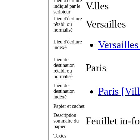
Lieu d'écriture
V.lles
indiqué par le
scripteur
Lieu d'écriture
Versailles
rétabli ou
normalisé
Lieu d'écriture
Versailles
indexé
Lieu de
Paris
destination
rétabli ou
normalisé
Lieu de
Paris [Vil
destination
indexé
Papier et cachet
Description
Feuillet in-f
sommaire du
papier
Textes