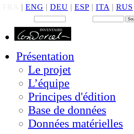
FRA
|
ENG
|
DEU
|
ESP
|
ITA
|
RUS
Back office : Id.
Mot de passe
Présentation
Le projet
L’équipe
Principes d'édition
Base de données
Données matérielles