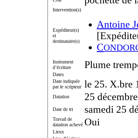
Intervention(s)
Antoine J
Expéditeur(s)
[Expédite
et
destinataire(s)
C
ONDOR
Instrument
Plume trempé
d’écriture
Dates
Date indiquée
le 25. X.bre
par le scripteur
25 décembre
Datation
samedi 25 d
Date de tri
Travail de
Oui
datation achevé
Lieux