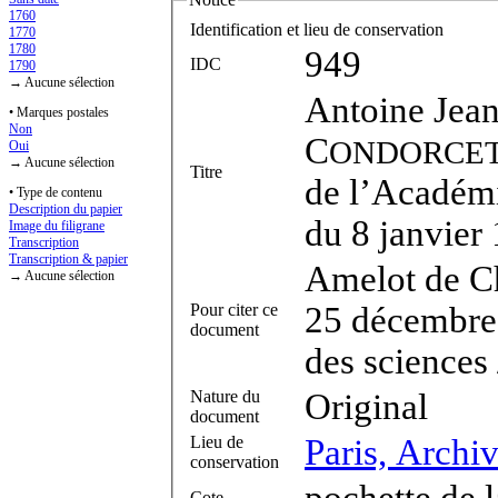
1760
Identification et lieu de conservation
1770
1780
949
IDC
1790
→ Aucune sélection
Antoine Jea
• Marques postales
Non
C
ONDORCE
Oui
→ Aucune sélection
Titre
de l’Académi
• Type de contenu
Description du papier
du 8 janvier
Image du filigrane
Transcription
Transcription & papier
Amelot de Ch
→ Aucune sélection
Pour citer ce
25 décembre 
document
des sciences 
Nature du
Original
document
Lieu de
Paris, Archi
conservation
pochette de 
Cote