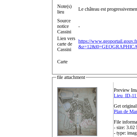
Note(s)
Le château est progressivement 
lieu
Source
notice
-
Cassini
Lien vers
https://www.geoportail.gouv.
carte de
&z=12&l0=GEOGRAPHICAL
Cassini
Carte
file attachment
Preview Im
Lieu_ID-11
Get original
Plan de Mar
File informa
- size: 3.02
- type: imag