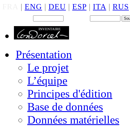
FRA
|
ENG
|
DEU
|
ESP
|
ITA
|
RUS
Back office : Id.
Mot de passe
Présentation
Le projet
L’équipe
Principes d'édition
Base de données
Données matérielles