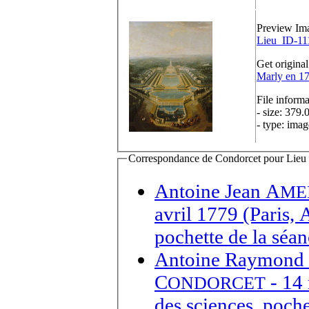
Preview Im
Lieu_ID-11
Get original
Marly en 17
File informa
- size: 379.
- type: imag
Correspondance de Condorcet pour Lieu d'
Antoine Jean A
ME
avril 1779 (Paris,
pochette de la séa
Antoine Raymond 
C
- 14 
ONDORCET
des sciences, poche