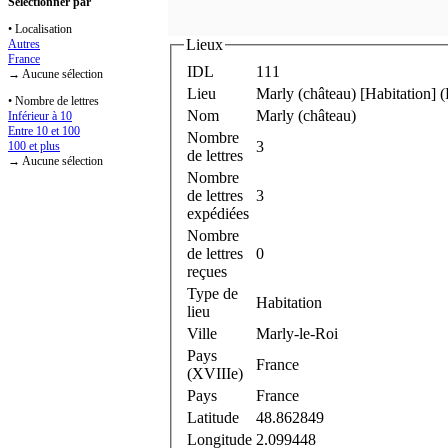
Sélectionner par
• Localisation
Lieux
Autres
France
IDL
111
→ Aucune sélection
Lieu
Marly (château) [Habitation] 
• Nombre de lettres
Nom
Marly (château)
Inférieur à 10
Entre 10 et 100
Nombre
3
100 et plus
de lettres
→ Aucune sélection
Nombre
de lettres
3
expédiées
Nombre
de lettres
0
reçues
Type de
Habitation
lieu
Ville
Marly-le-Roi
Pays
France
(XVIIIe)
Pays
France
Latitude
48.862849
Longitude
2.099448