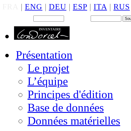
FRA
|
ENG
|
DEU
|
ESP
|
ITA
|
RUS
Back office : Id.
Mot de passe
Présentation
Le projet
L’équipe
Principes d'édition
Base de données
Données matérielles