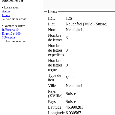
Sélectionner par
• Localisation
Lieux
Autres
France
IDL
126
→ Aucune sélection
Lieu
Neuchâtel [Ville] (Suisse)
• Nombre de lettres
Nom
Neuchâtel
Inférieur à 10
Entre 10 et 100
Nombre
3
100 et plus
de lettres
→ Aucune sélection
Nombre
de lettres
3
expédiées
Nombre
de lettres
0
reçues
Type de
Ville
lieu
Ville
Neuchâtel
Pays
Suisse
(XVIIIe)
Pays
Suisse
Latitude
46.990281
Longitude
6.930567