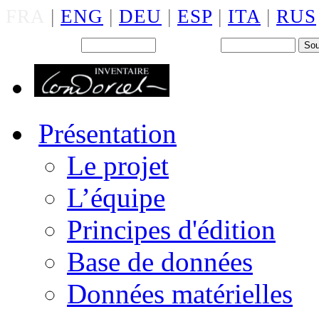
FRA
|
ENG
|
DEU
|
ESP
|
ITA
|
RUS
Back office : Id.
Mot de passe
Présentation
Le projet
L’équipe
Principes d'édition
Base de données
Données matérielles