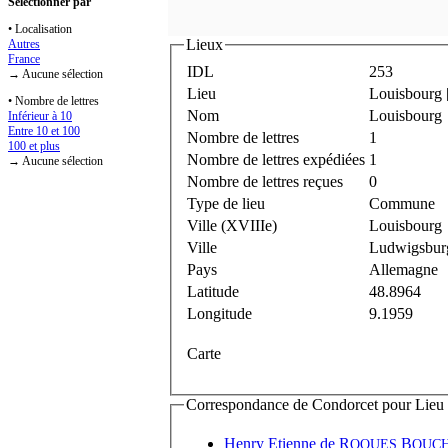
Sélectionner par
• Localisation
Lieux
Autres
France
IDL
253
→ Aucune sélection
Lieu
Louisbourg
• Nombre de lettres
Nom
Louisbourg
Inférieur à 10
Entre 10 et 100
Nombre de lettres
1
100 et plus
Nombre de lettres expédiées
1
→ Aucune sélection
Nombre de lettres reçues
0
Type de lieu
Commune
Ville (XVIIIe)
Louisbourg
Ville
Ludwigsbur
Pays
Allemagne
Latitude
48.8964
Longitude
9.1959
Carte
Correspondance de Condorcet pour Lieu d'
Henry Etienne de
R
B
OQUES
OUC