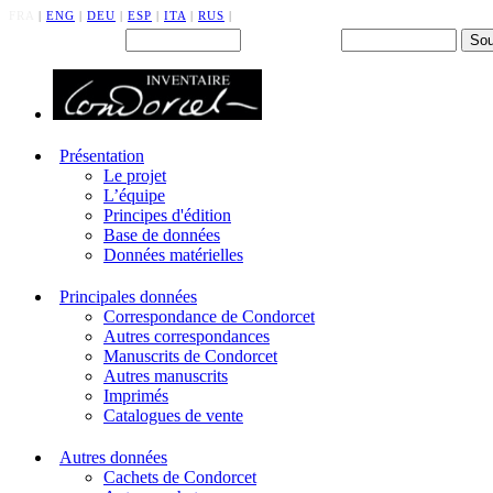
FRA
|
ENG
|
DEU
|
ESP
|
ITA
|
RUS
|
Back office : Id.
Mot de passe
Présentation
Le projet
L’équipe
Principes d'édition
Base de données
Données matérielles
Principales données
Correspondance de Condorcet
Autres correspondances
Manuscrits de Condorcet
Autres manuscrits
Imprimés
Catalogues de vente
Autres données
Cachets de Condorcet