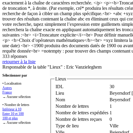
333 réponses
retourner à la liste
Responsable de la table "Lieux" : Eric Vanzieleghem
Sélectionner par
Lieux
• Localisation
IDL
30
Autres
France
Lieu
Beyersdorf [
→ Aucune sélection
Nom
Beyersdorf
• Nombre de lettres
Nombre de lettres
1
Inférieur à 10
Nombre de lettres expédiées
1
Entre 10 et 100
100 et plus
Nombre de lettres reçues
0
→ Aucune sélection
Type de lieu
Ville
Ville
Beiersdorf