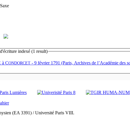
 Saxe
écriture indexé (1 result)
à
C
- 9 février 1791 (Paris, Archives de l’Académie des s
E
ONDORCET
ysien (EA 3391) / Université Paris VIII.