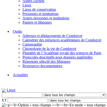
Autres cachets
Lieux
Lieux de conservation
Personnes et institutions
Autres personnes et institutions
Papiers et filigranes
Outils
Adresses et déplacements de Condorcet
Calendrier des présences académiques de Condorcet
Cartographie
Chronologie de la vie de Condorcet
Plumitifs de l’Académie royale des sciences de Paris
Protocoles descriptifs pour données matérielles
Répertoire sélectif des filigranes
Ressources documentaires
Actualités
Lieux
ET