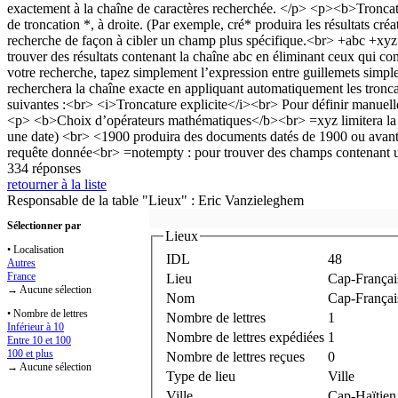
334 réponses
retourner à la liste
Responsable de la table "Lieux" : Eric Vanzieleghem
Sélectionner par
Lieux
• Localisation
IDL
48
Autres
France
Lieu
Cap-Français
→ Aucune sélection
Nom
Cap-Françai
• Nombre de lettres
Nombre de lettres
1
Inférieur à 10
Nombre de lettres expédiées
1
Entre 10 et 100
100 et plus
Nombre de lettres reçues
0
→ Aucune sélection
Type de lieu
Ville
Ville
Cap-Haïtien