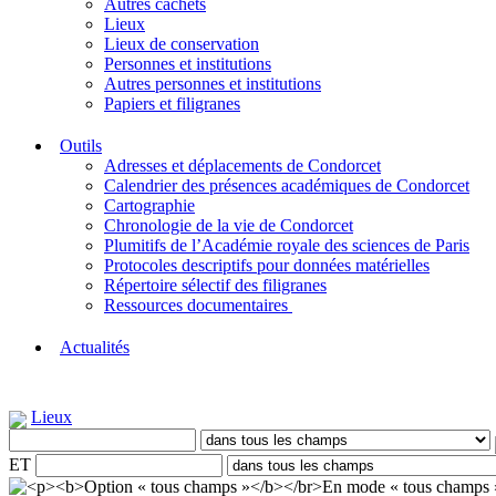
Autres cachets
Lieux
Lieux de conservation
Personnes et institutions
Autres personnes et institutions
Papiers et filigranes
Outils
Adresses et déplacements de Condorcet
Calendrier des présences académiques de Condorcet
Cartographie
Chronologie de la vie de Condorcet
Plumitifs de l’Académie royale des sciences de Paris
Protocoles descriptifs pour données matérielles
Répertoire sélectif des filigranes
Ressources documentaires
Actualités
Lieux
ET