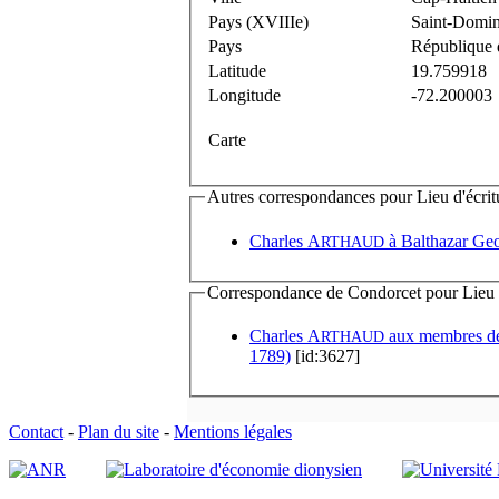
Pays (XVIIIe)
Saint-Domin
Pays
République 
Latitude
19.759918
Longitude
-72.200003
Carte
Autres correspondances pour Lieu d'écritu
Charles A
à
Balthazar Ge
RTHAUD
Correspondance de Condorcet pour Lieu d'
Charles A
aux membres
RTHAUD
1789)
[id:3627]
Contact
-
Plan du site
-
Mentions légales