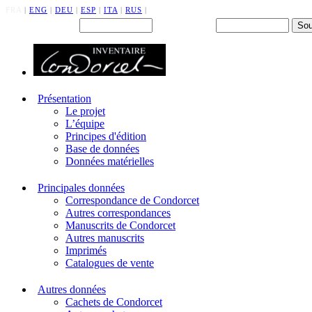
FRA
|
ENG
|
DEU
|
ESP
|
ITA
|
RUS
|
Back office : Id.
Mot de passe
Présentation
Le projet
L’équipe
Principes d'édition
Base de données
Données matérielles
Principales données
Correspondance de Condorcet
Autres correspondances
Manuscrits de Condorcet
Autres manuscrits
Imprimés
Catalogues de vente
Autres données
Cachets de Condorcet