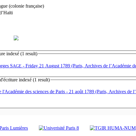
gue (colonie française)
d’Haïti
re indexé (1 result)
orges S
- Friday 21 August 1789 (Paris, Archives de l’Académie de
AGE
écriture indexé (1 result)
 de l'Académie des sciences de Paris
- 21 août 1789 (Paris, Archives de 