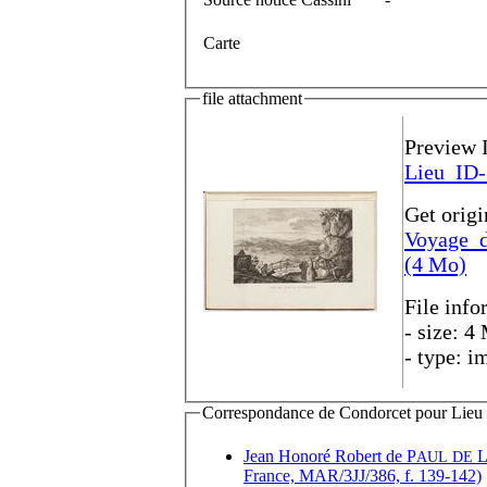
Carte
file attachment
Preview 
Lieu_ID-
Get origi
Voyage_
(4 Mo)
File info
- size: 4
- type: i
Correspondance de Condorcet pour Lieu d'
Jean Honoré Robert de P
AUL DE
France, MAR/3JJ/386, f. 139-142)