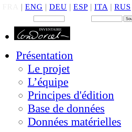
FRA
|
ENG
|
DEU
|
ESP
|
ITA
|
RUS
Back office : Id.
Mot de passe
Présentation
Le projet
L’équipe
Principes d'édition
Base de données
Données matérielles