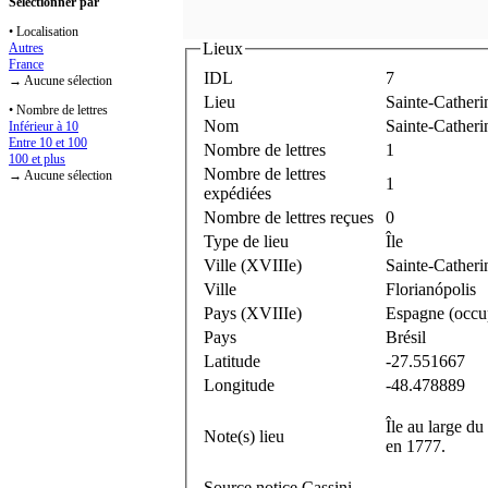
Sélectionner par
• Localisation
Lieux
Autres
France
IDL
7
→ Aucune sélection
Lieu
Sainte-Catherine
• Nombre de lettres
Nom
Sainte-Catherin
Inférieur à 10
Entre 10 et 100
Nombre de lettres
1
100 et plus
Nombre de lettres
→ Aucune sélection
1
expédiées
Nombre de lettres reçues
0
Type de lieu
Île
Ville (XVIIIe)
Sainte-Catherin
Ville
Florianópolis
Pays (XVIIIe)
Espagne (occu
Pays
Brésil
Latitude
-27.551667
Longitude
-48.478889
Île au large du
Note(s) lieu
en 1777.
Source notice Cassini
-