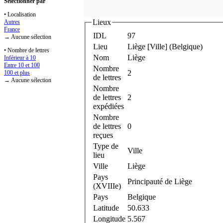
Sélectionner par
• Localisation
Lieux
Autres
France
IDL
97
→ Aucune sélection
Lieu
Liège [Ville] (Belgique)
• Nombre de lettres
Nom
Liège
Inférieur à 10
Entre 10 et 100
Nombre
2
100 et plus
de lettres
→ Aucune sélection
Nombre
de lettres
2
expédiées
Nombre
de lettres
0
reçues
Type de
Ville
lieu
Ville
Liège
Pays
Principauté de Liège
(XVIIIe)
Pays
Belgique
Latitude
50.633
Longitude
5.567