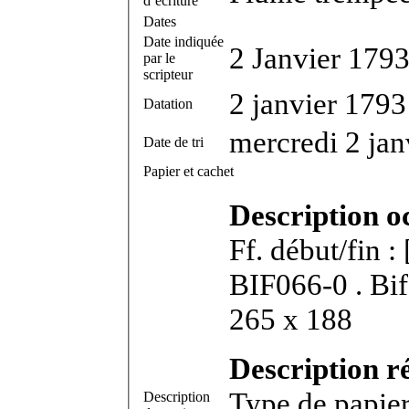
d’écriture
Dates
Date indiquée
2 Janvier 179
par le
scripteur
2 janvier 1793
Datation
mercredi 2 jan
Date de tri
Papier et cachet
Description o
Ff. début/fin :
BIF066-0 . Bifeuillet in-2°. Dimensions feuillet :
265 x 188
Description r
Type de papier
Description