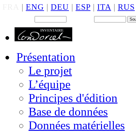
FRA
|
ENG
|
DEU
|
ESP
|
ITA
|
RUS
Back office : Id.
Mot de passe
Présentation
Le projet
L’équipe
Principes d'édition
Base de données
Données matérielles