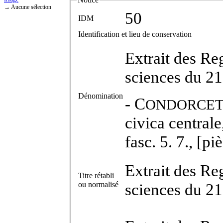
→ Aucune sélection
50
IDM
Identification et lieu de conservation
Extrait des Re
sciences du 2
Dénomination
-
C
ONDORCE
civica central
fasc. 5. 7., [pi
Extrait des Re
Titre rétabli
ou normalisé
sciences du 2