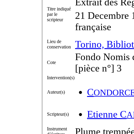
Extrait des Re
Titre indiqué
21 Decembre 1
par le
scripteur
française
Torino, Bibliot
Lieu de
conservation
Fondo Nomis di
Cote
[pièce n°] 3
Intervention(s)
C
ONDORC
Auteur(s)
Etienne C
A
Scripteur(s)
Plume trempée 
Instrument