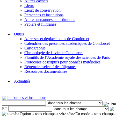
Autres cachets
Lieux
Lieux de conservation
Personnes et institutions
Autres personnes et institutions
Papiers et filigranes
Outils
Adresses et déplacements de Condorcet
Calendrier des présences académiques de Condorcet
Cartographie
Chronologie de la vie de Condorcet
Plumitifs de l’Académie royale des sciences de Paris
Protocoles descriptifs pour données matérielles
Répertoire sélectif des filigranes
Ressources documentaires
Actualités
Personnes et institutions
ET