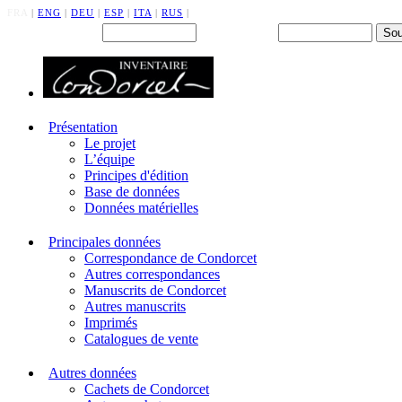
FRA
|
ENG
|
DEU
|
ESP
|
ITA
|
RUS
|
Back office : Id.
Mot de passe
Présentation
Le projet
L’équipe
Principes d'édition
Base de données
Données matérielles
Principales données
Correspondance de Condorcet
Autres correspondances
Manuscrits de Condorcet
Autres manuscrits
Imprimés
Catalogues de vente
Autres données
Cachets de Condorcet