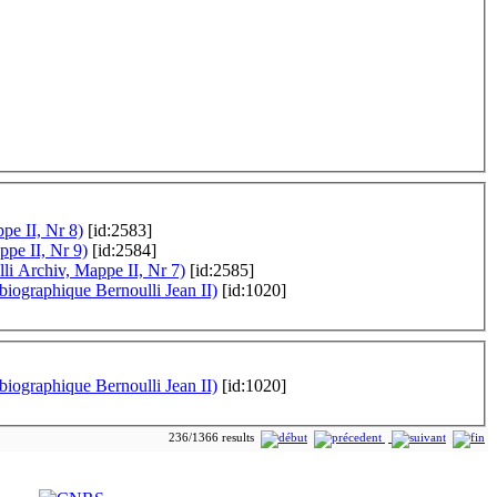
pe II, Nr 8)
[id:2583]
ppe II, Nr 9)
[id:2584]
lli Archiv, Mappe II, Nr 7)
[id:2585]
biographique Bernoulli Jean II)
[id:1020]
biographique Bernoulli Jean II)
[id:1020]
236/1366 results