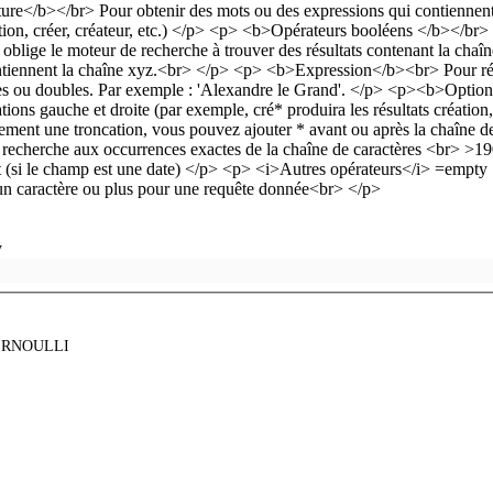
y
ERNOULLI