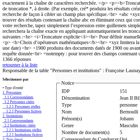
1366 réponses
retourner à la liste
Responsable de la table "Personnes et institutions" : Françoise Launa
Sélectionner par
Notice
• Type d'entité
IDP
151
1. Personnes
1.1 Correspondants
Dénomination
Jean II B
1.2 Personnes citées
Type
personne
1.2.1 Personnes réelles
1.2.1 Personnes fictives
Nom
Bernoulli
2. Institutions
Prénom(s)
Johann
2.1 Correspondants
Genre
Masculin
2.2 Institutions citées
2.2.1 Institutions réelles
Nombre de document(s)
5
2.2.1 Institutions fictives
Correspondant de Condorcet
Oui
3. Non classé