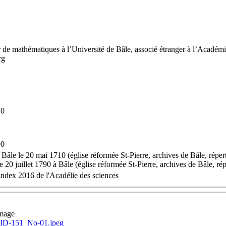
 de mathématiques à l’Université de Bâle, associé étranger à l’Académi
rg
10
90
à Bâle le 20 mai 1710 (église réformée St-Pierre, archives de Bâle, répe
e 20 juillet 1790 à Bâle (église réformée St-Pierre, archives de Bâle, rép
index 2016 de l'Acadélie des sciences
mage
_ID-151_No-01.jpeg