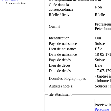
→ Aucune sélection
Citée dans la
Non
correspondance
Réelle / fictive
Réelle
Professeur
Qualité
Pétersbou
Identification
Oui
Pays de naissance
Suisse
Lieu de naissance
Bâle
Date de naissance
18-05-17
Pays de décès
Suisse
Lieu de décès
Bâle
Date de décès
17-07-17
- baptisé 
Données biographiques
- inhumé l
Autre(s) note(s)
Sources : 
file attachment
Preview I
Personne