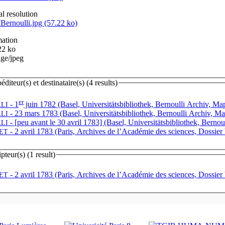
al resolution
JBernoulli.jpg (57.22 ko)
mation
.22 ko
age/jpeg
teur(s) et destinataire(s) (4 results)
er
- 1
juin 1782 (Basel, Universitätsbibliothek, Bernoulli Archiv, Map
LI
- 23 mars 1783 (Basel, Universitätsbibliothek, Bernoulli Archiv, Ma
LI
- [peu avant le 30 avril 1783] (Basel, Universitätsbibliothek, Bernou
LI
- 2 avril 1783 (Paris, Archives de l’Académie des sciences, Dossier 
ET
teur(s) (1 result)
- 2 avril 1783 (Paris, Archives de l’Académie des sciences, Dossier 
ET