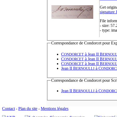
Get origin
signature 
File infor
- size: 57
- type: im
Correspondance de Condorcet pour Expédi
C
à
Jean II B
ONDORCET
ERNOUL
C
à
Jean II B
ONDORCET
ERNOUL
C
à
Jean II B
ONDORCET
ERNOUL
Jean II B
à
C
ERNOULLI
ONDORC
Correspondance de Condorcet pour Scrip
Jean II B
à
C
ERNOULLI
ONDORC
Contact
-
Plan du site
-
Mentions légales