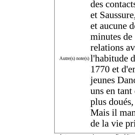
des contact
et Saussure
et aucune de
minutes de s
relations a
l'habitude 
Autre(s) note(s)
1770 et d'e
jeunes Dano
uns en tant 
plus doués, 
Mais il man
de la vie p