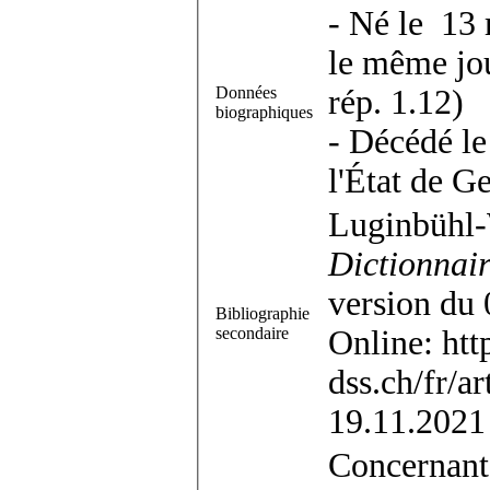
- Né le 13
le même jou
Données
rép. 1.12)
biographiques
- Décédé le
l'État de G
Luginbühl-W
Dictionnair
version du 
Bibliographie
secondaire
Online: http
dss.ch/fr/a
19.11.2021
Concernant 