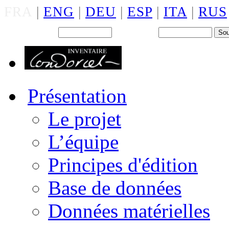
FRA
|
ENG
|
DEU
|
ESP
|
ITA
|
RUS
Back office : Id.
Mot de passe
Présentation
Le projet
L’équipe
Principes d'édition
Base de données
Données matérielles