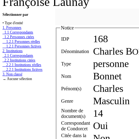
Françoise Launay
Sélectionner par
• Type d'entité
Notice
1. Personnes
1.1 Correspondants
168
1.2 Personnes citées
IDP
1.2.1 Personnes réelles
1.2.1 Personnes fictives
Charles B
O
Dénomination
2. Institutions
2.1 Correspondants
2.2 Institutions citées
personne
Type
2.2.1 Institutions réelles
2.2.1 Institutions fictives
Bonnet
3. Non classé
Nom
→ Aucune sélection
Charles
Prénom(s)
Masculin
Genre
Nombre de
14
document(s)
Correspondant
Oui
de Condorcet
Citée dans la
Non