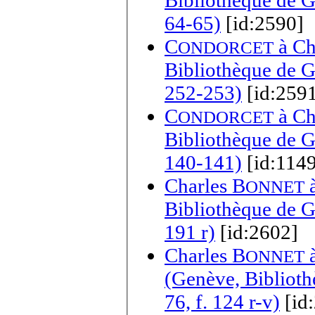
Bibliothèque de Ge
64-65)
[id:2590]
C
à
Ch
ONDORCET
Bibliothèque de Ge
252-253)
[id:259
C
à
Ch
ONDORCET
Bibliothèque de Ge
140-141)
[id:1149
Charles B
ONNET
Bibliothèque de Ge
191 r)
[id:2602]
Charles B
ONNET
(Genève, Biblioth
76, f. 124 r-v)
[id