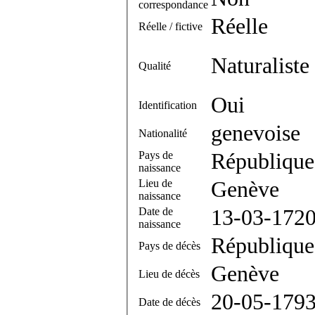
correspondance
Réelle
Réelle / fictive
Naturaliste
Qualité
Oui
Identification
genevoise
Nationalité
Pays de
République
naissance
Lieu de
Genève
naissance
Date de
13-03-172
naissance
République
Pays de décès
Genève
Lieu de décès
20-05-179
Date de décès