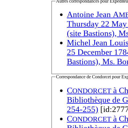
Autres correspondances pour Expéditeur(s
Antoine Jean A
M
Thursday 22 May 
(site Bastions), M
Michel Jean Louis
25 December 1784
Bastions), Ms. Bon
Correspondance de Condorcet pour Expédi
C
à
Ch
ONDORCET
Bibliothèque de Ge
254-255)
[id:277
C
à
Ch
ONDORCET