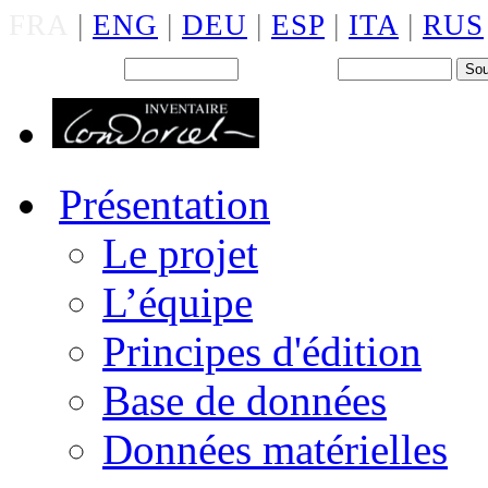
FRA
|
ENG
|
DEU
|
ESP
|
ITA
|
RUS
Back office : Id.
Mot de passe
Présentation
Le projet
L’équipe
Principes d'édition
Base de données
Données matérielles