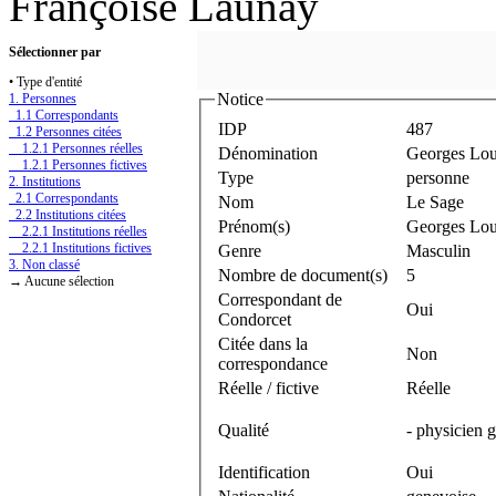
Françoise Launay
Sélectionner par
• Type d'entité
Notice
1. Personnes
1.1 Correspondants
IDP
487
1.2 Personnes citées
1.2.1 Personnes réelles
Dénomination
Georges Lou
1.2.1 Personnes fictives
Type
personne
2. Institutions
2.1 Correspondants
Nom
Le Sage
2.2 Institutions citées
Prénom(s)
Georges Lou
2.2.1 Institutions réelles
2.2.1 Institutions fictives
Genre
Masculin
3. Non classé
Nombre de document(s)
5
→ Aucune sélection
Correspondant de
Oui
Condorcet
Citée dans la
Non
correspondance
Réelle / fictive
Réelle
Qualité
- physicien 
Identification
Oui