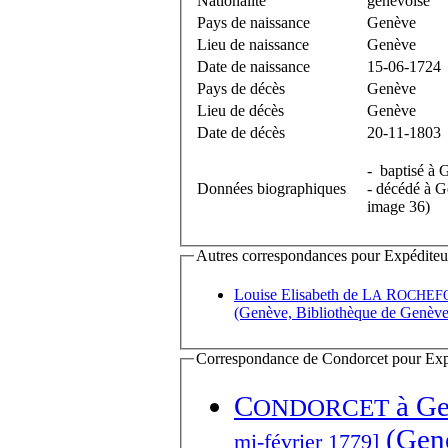
Nationalité
genevoise
Pays de naissance
Genève
Lieu de naissance
Genève
Date de naissance
15-06-1724
Pays de décès
Genève
Lieu de décès
Genève
Date de décès
20-11-1803
- baptisé à 
Données biographiques
- décédé à G
image 36)
Autres correspondances pour Expéditeur(s
Louise Elisabeth de L
R
A
OCHEF
(Genève, Bibliothèque de Genève (
Correspondance de Condorcet pour Expédi
C
à
Ge
ONDORCET
(Genè
mi-février 1779]