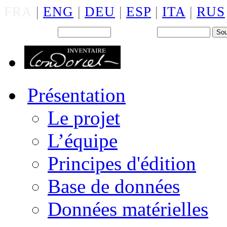
FRA
|
ENG
|
DEU
|
ESP
|
ITA
|
RUS
Back office : Id.
Mot de passe
Présentation
Le projet
L’équipe
Principes d'édition
Base de données
Données matérielles