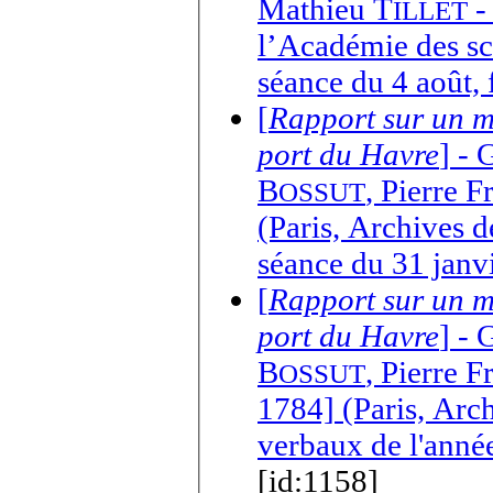
Mathieu T
-
ILLET
l’Académie des sc
séance du 4 août, 
[
Rapport sur un m
port du Havre
] -
G
B
,
Pierre F
OSSUT
(Paris, Archives d
séance du 31 janv
[
Rapport sur un m
port du Havre
] -
G
B
,
Pierre F
OSSUT
1784] (Paris, Arc
verbaux de l'année
[id:1158]