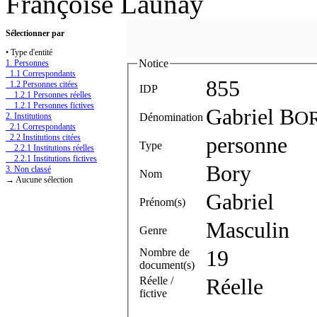
Françoise Launay
Sélectionner par
• Type d'entité
Notice
1. Personnes
1.1 Correspondants
855
1.2 Personnes citées
IDP
1.2.1 Personnes réelles
1.2.1 Personnes fictives
Gabriel B
O
Dénomination
2. Institutions
2.1 Correspondants
2.2 Institutions citées
personne
Type
2.2.1 Institutions réelles
2.2.1 Institutions fictives
Bory
3. Non classé
Nom
→ Aucune sélection
Gabriel
Prénom(s)
Masculin
Genre
Nombre de
19
document(s)
Réelle /
Réelle
fictive