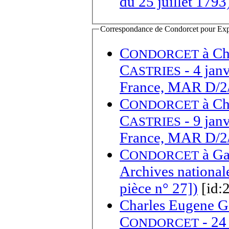
du 25 juillet 1793
Correspondance de Condorcet pour Expédi
C
à
Ch
ONDORCET
C
- 4 janv
ASTRIES
France, MAR D/2/9
C
à
Ch
ONDORCET
C
- 9 janv
ASTRIES
France, MAR D/2/9
C
à
Ga
ONDORCET
Archives national
pièce n° 27])
[id:
Charles Eugene G
C
- 24
ONDORCET