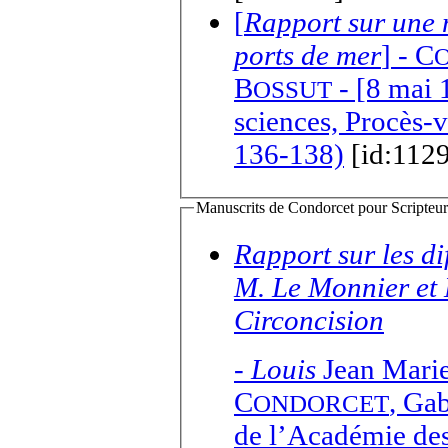
[
Rapport sur une 
ports de mer
] -
C
B
- [8 mai 
OSSUT
sciences, Procès-v
136-138)
[id:1129
Manuscrits de Condorcet pour Scripteur(
Rapport sur les di
M. Le Monnier et M
Circoncision
-
Louis
Jean Mari
C
,
Gab
ONDORCET
de l’Académie des 