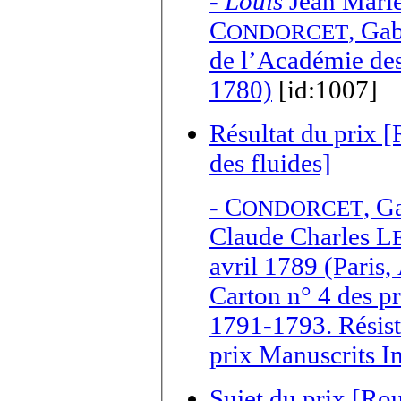
-
Louis
Jean Mari
C
,
Gab
ONDORCET
de l’Académie des 
1780)
[id:1007]
Résultat du prix 
des fluides]
-
C
,
Ga
ONDORCET
Claude Charles L
avril 1789 (Paris,
Carton n° 4 des p
1791-1793. Résist
prix Manuscrits 
Sujet du prix [Ro