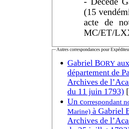
- Décédé Ga
(15 vendémi
acte de n
MC/ET/LX
Autres correspondances pour Expéditeur(s
Gabriel B
aux administrateurs du directo
ORY
département de Pa
Archives de l’Aca
du 11 juin 1793)
[
Un c
orrespondant non
à
Gabriel 
Marine)
Archives de l’Aca