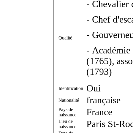
- Chevalier 
- Chef d'esc
- Gouverneu
Qualité
- Académie d
(1765), asso
(1793)
Oui
Identification
française
Nationalité
Pays de
France
naissance
Lieu de
Paris St-Ro
naissance