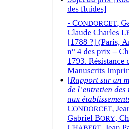
des fluides]
-
C
,
Ga
ONDORCET
Claude Charles L
[1788 ?] (Paris, 
n° 4 des prix – C
1793. Résistance 
Manuscrits Impri
[
Rapport sur un mé
de l’entretien des
aux établissements
C
,
Jea
ONDORCET
Gabriel B
,
Ch
ORY
C
,
Jean P
HABERT