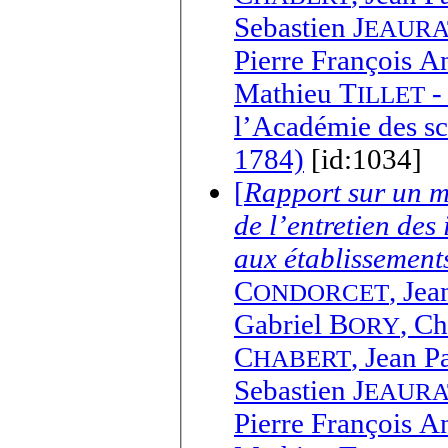
Sebastien J
EAURA
Pierre François 
Mathieu T
-
ILLET
l’Académie des sc
1784)
[id:1034]
[
Rapport sur un mé
de l’entretien des
aux établissements
C
,
Jea
ONDORCET
Gabriel B
,
Ch
ORY
C
,
Jean P
HABERT
Sebastien J
EAURA
Pierre François 