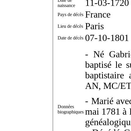
Date de
11-03-1720
naissance
France
Pays de décès
Paris
Lieu de décès
07-10-1801
Date de décès
- Né Gabri
baptisé le 
baptistaire
AN, MC/ET/
- Marié ave
Données
mai 1781 à 
biographiques
généalogiqu