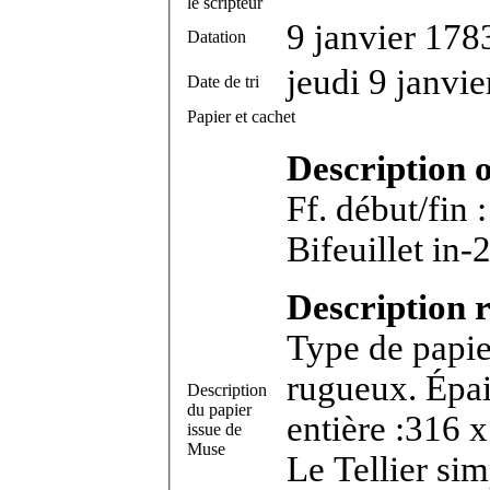
le scripteur
9 janvier 178
Datation
jeudi 9 janvi
Date de tri
Papier et cachet
Description 
Ff. début/fin 
Bifeu
Description r
Type de papie
rugueux. Épai
Description
du papier
entière :316 
issue de
Muse
Le Tellier si