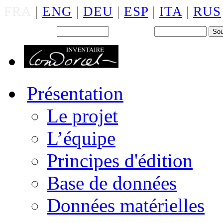
FRA
|
ENG
|
DEU
|
ESP
|
ITA
|
RUS
Back office : Id.
Mot de passe
Présentation
Le projet
L’équipe
Principes d'édition
Base de données
Données matérielles