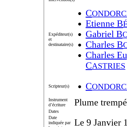
C
ONDORC
Etienne B
Gabriel B
Expéditeur(s)
et
Charles B
destinataire(s)
Charles Eu
C
ASTRIES
C
ONDORC
Scripteur(s)
Instrument
Plume trempée
d’écriture
Dates
Date
Le 9 Janvier 
indiquée par