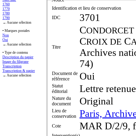
1760
Identification et lieu de conservation
1770
1780
3701
IDC
1790
→ Aucune sélection
C
ONDORCET
• Marques postales
Non
C
C
ROIX DE
A
Oui
→ Aucune sélection
Titre
Archives nati
• Type de contenu
Description du papier
74)
Image du filigrane
Transcription
Transcription & papier
Document de
Oui
→ Aucune sélection
référence
Statut
Lettre retenue
éditorial
Nature du
Original
document
Lieu de
Paris, Archiv
conservation
MAR D/2/9, f
Cote
Intervention(s)