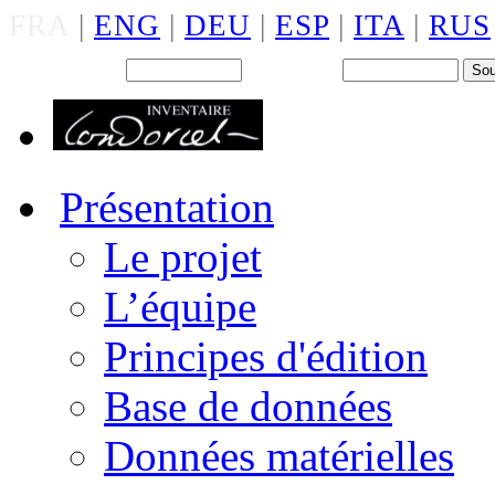
FRA
|
ENG
|
DEU
|
ESP
|
ITA
|
RUS
Back office : Id.
Mot de passe
Présentation
Le projet
L’équipe
Principes d'édition
Base de données
Données matérielles