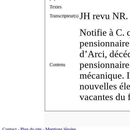
Textes
JH revu NR.
Transcripteur(s)
Notifie à C.
pensionnair
d’Arci, décé
pensionnaire
Contenu
mécanique. I
nouvelles éle
vacantes du 
Contact
-
Plan du site
-
Mentions légales