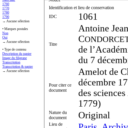
1760
Identification et lieu de conservation
1770
1780
1061
IDC
1790
→ Aucune sélection
Antoine Jea
• Marques postales
Non
C
ONDORCE
Oui
→ Aucune sélection
Titre
de l’Académi
• Type de contenu
Description du papier
du 7 décemb
Image du filigrane
Transcription
Transcription & papier
Amelot de Ch
→ Aucune sélection
décembre 177
Pour citer ce
document
des sciences
1779)
Nature du
Original
document
Lieu de
Paris, Archi