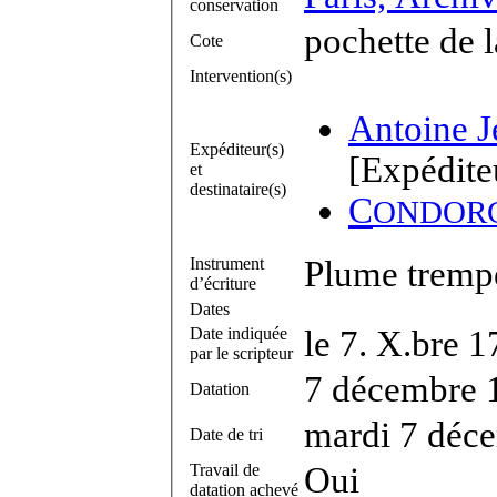
conservation
pochette de 
Cote
Intervention(s)
Antoine J
Expéditeur(s)
[Expédite
et
destinataire(s)
C
ONDOR
Instrument
Plume trempé
d’écriture
Dates
Date indiquée
le 7. X.bre 
par le scripteur
7 décembre 
Datation
mardi 7 déc
Date de tri
Travail de
Oui
datation achevé