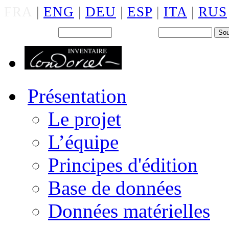
FRA
|
ENG
|
DEU
|
ESP
|
ITA
|
RUS
Back office : Id.
Mot de passe
Présentation
Le projet
L’équipe
Principes d'édition
Base de données
Données matérielles