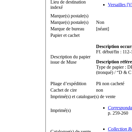
Lieu de destination
Versailles [V
indexé
Marque(s) postale(s)
Marque(s) postale(s)
Non
Marque de bureau
[néant]
Papier et cachet
Description occur
Description du papier
Description référe
issue de Muse
Type de papier : DP
(tronqué) / “D & 
Pliage d’expédition
Pli non cacheté
Cachet de cire
non
Imprimé(s) et catalogue(s) de vente
Correspondan
Imprimé(s)
p. 259-260
Collection R
Catalogue(s) de vente