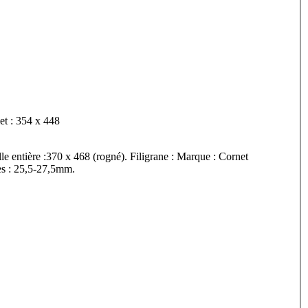
t in-8°. Dimensions feuillet : 354 x 448
e entière :370 x 468 (rogné). Filigrane : Marque : Cornet
s : 25,5-27,5mm.