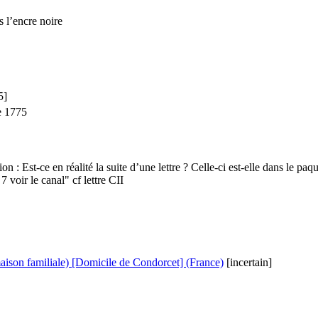
 l’encre noire
5]
e 1775
on : Est-ce en réalité la suite d’une lettre ? Celle-ci est-elle dans le p
 7 voir le canal" cf lettre CII
ison familiale) [Domicile de Condorcet] (France)
[incertain]