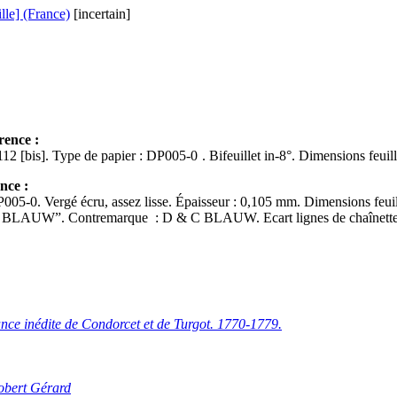
ille] (France)
[incertain]
rence :
Ff. début/fin : 112-112 [bis]. Type de papier : DP005-0 . Bifeuille
nce :
005-0. Vergé écru, assez lisse. Épaisseur : 0,105 mm. Dimensions feuill
C BLAUW”. Contremarque : D & C BLAUW. Ecart lignes de chaînette
ce inédite de Condorcet et de Turgot. 1770-1779.
obert
G
érard