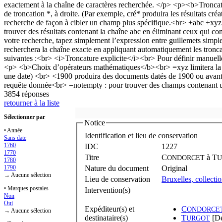
3854 réponses
retourner à la liste
Sélectionner par
Notice
• Année
Identification et lieu de conservation
Sans date
1760
IDC
1227
1770
Titre
C
à
T
ONDORCET
U
1780
1790
Nature du document
Original
→ Aucune sélection
Lieu de conservation
Bruxelles, collectio
• Marques postales
Intervention(s)
Non
Oui
Expéditeur(s) et
C
ONDORCE
→ Aucune sélection
destinataire(s)
T
[De
URGOT