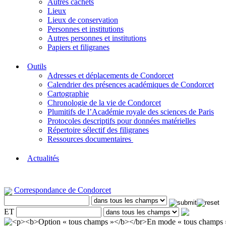
Autres cachets
Lieux
Lieux de conservation
Personnes et institutions
Autres personnes et institutions
Papiers et filigranes
Outils
Adresses et déplacements de Condorcet
Calendrier des présences académiques de Condorcet
Cartographie
Chronologie de la vie de Condorcet
Plumitifs de l’Académie royale des sciences de Paris
Protocoles descriptifs pour données matérielles
Répertoire sélectif des filigranes
Ressources documentaires
Actualités
Correspondance de Condorcet
ET