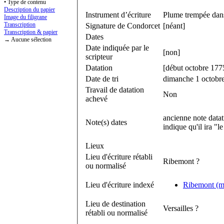
• Type de contenu
Description du papier
Instrument d’écriture
Plume trempée dans
Image du filigrane
Transcription
Signature de Condorcet
[néant]
Transcription & papier
Dates
→ Aucune sélection
Date indiquée par le
[non]
scripteur
Datation
[début octobre 177
Date de tri
dimanche 1 octobr
Travail de datation
Non
achevé
ancienne note datati
Note(s) dates
indique qu'il ira "le
Lieux
Lieu d'écriture rétabli
Ribemont ?
ou normalisé
Lieu d'écriture indexé
Ribemont (ma
Lieu de destination
Versailles ?
rétabli ou normalisé