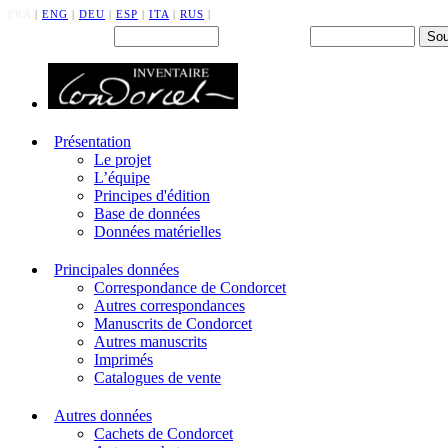
FRA
|
ENG
|
DEU
|
ESP
|
ITA
|
RUS
|
Back office : Id.
Mot de passe
Présentation
Le projet
L’équipe
Principes d'édition
Base de données
Données matérielles
Principales données
Correspondance de Condorcet
Autres correspondances
Manuscrits de Condorcet
Autres manuscrits
Imprimés
Catalogues de vente
Autres données
Cachets de Condorcet