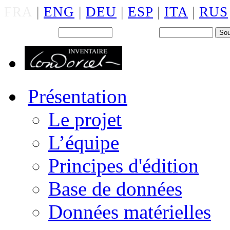
FRA
|
ENG
|
DEU
|
ESP
|
ITA
|
RUS
Back office : Id.
Mot de passe
Présentation
Le projet
L’équipe
Principes d'édition
Base de données
Données matérielles