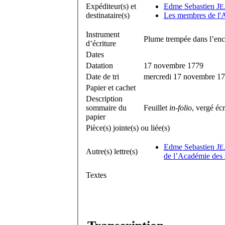
Expéditeur(s) et
Edme Sebastien J
E
destinataire(s)
Les membres de l'A
Instrument
Plume trempée dans l’enc
d’écriture
Dates
Datation
17 novembre 1779
Date de tri
mercredi 17 novembre 1
Papier et cachet
Description
sommaire du
Feuillet
in-folio
, vergé écr
papier
Pièce(s) jointe(s) ou liée(s)
Edme Sebastien J
E
Autre(s) lettre(s)
de l’Académie des 
Textes