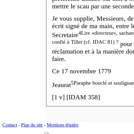
mettre le scau par une seconde
Je vous supplie, Messieurs, de
écrit signé de ma main, entre 
4
Lire
directeur
, sachan
Secretaire
confié à Tillet (cf. IDAC 81) ?
pour y servir de monument et à ma
réclamation et à la manière dont
faire.
Ce 17 novembre 1779
5
Paraphe bouclé et soulignan
Jeaurat
[
1 v
] [IDAM 358]
Contact
-
Plan du site
-
Mentions légales