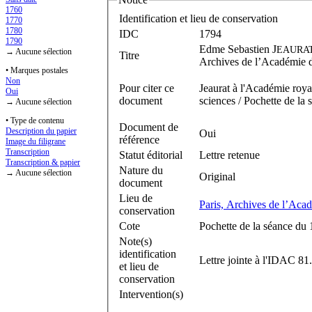
1760
Identification et lieu de conservation
1770
1780
IDC
1794
1790
Edme Sebastien J
EAURA
→ Aucune sélection
Titre
Archives de l’Académie d
• Marques postales
Non
Pour citer ce
Jeaurat à l'Académie roya
Oui
document
sciences / Pochette de la
→ Aucune sélection
• Type de contenu
Document de
Description du papier
Oui
référence
Image du filigrane
Transcription
Statut éditorial
Lettre retenue
Transcription & papier
Nature du
→ Aucune sélection
Original
document
Lieu de
Paris, Archives de l’Aca
conservation
Cote
Pochette de la séance du
Note(s)
identification
Lettre jointe à l'IDAC 8
et lieu de
conservation
Intervention(s)