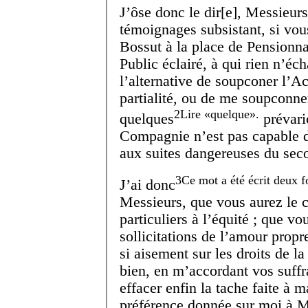
J’ôse donc le dir[e], Messieurs
témoignages subsistant, si vou
Bossut à la place de Pensionna
Public éclairé, à qui rien n’éch
l’alternative de soupconer l’A
partialité, ou de me soupcon
2
Lire
quelque
.
quelques
prévari
Compagnie n’est pas capable d
aux suites dangereuses du sec
3
Ce mot a été écrit deux fo
J’ai donc
Messieurs, que vous aurez le c
particuliers à l’équité ; que vo
sollicitations de l’amour propr
si aisement sur les droits de la
bien, en m’accordant vos suffr
effacer enfin la tache faite à 
préférence donnée sur moi à M