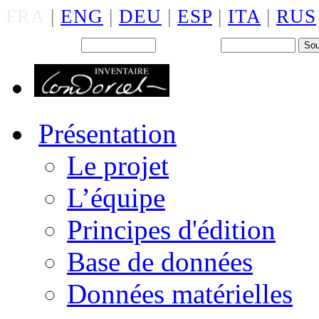
FRA
|
ENG
|
DEU
|
ESP
|
ITA
|
RUS
Back office : Id.
Mot de passe
Présentation
Le projet
L’équipe
Principes d'édition
Base de données
Données matérielles