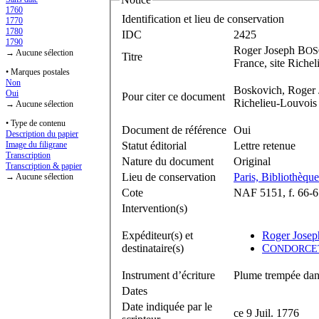
1760
Identification et lieu de conservation
1770
1780
IDC
2425
1790
Roger Joseph B
OS
→ Aucune sélection
Titre
France, site Riche
• Marques postales
Non
Boskovich, Roger Jo
Oui
Pour citer ce document
Richelieu-Louvois
→ Aucune sélection
• Type de contenu
Document de référence
Oui
Description du papier
Statut éditorial
Lettre retenue
Image du filigrane
Transcription
Nature du document
Original
Transcription & papier
Lieu de conservation
Paris, Bibliothèque
→ Aucune sélection
Cote
NAF 5151, f. 66-6
Intervention(s)
Expéditeur(s) et
Roger Josep
destinataire(s)
C
ONDORCE
Instrument d’écriture
Plume trempée dans
Dates
Date indiquée par le
ce 9 Juil. 1776