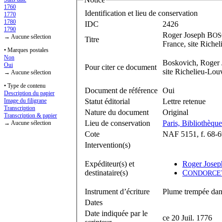
1760
Identification et lieu de conservation
1770
1780
IDC
2426
1790
Roger Joseph B
OS
→ Aucune sélection
Titre
France, site Riche
• Marques postales
Non
Boskovich, Roger J
Oui
Pour citer ce document
site Richelieu-Lou
→ Aucune sélection
• Type de contenu
Document de référence
Oui
Description du papier
Statut éditorial
Lettre retenue
Image du filigrane
Transcription
Nature du document
Original
Transcription & papier
Lieu de conservation
Paris, Bibliothèque
→ Aucune sélection
Cote
NAF 5151, f. 68-6
Intervention(s)
Expéditeur(s) et
Roger Josep
destinataire(s)
C
ONDORCE
Instrument d’écriture
Plume trempée dans
Dates
Date indiquée par le
ce 20 Juil. 1776