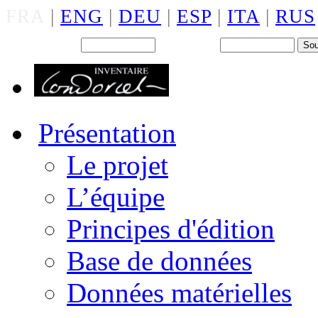
FRA
|
ENG
|
DEU
|
ESP
|
ITA
|
RUS
Back office : Id.
Mot de passe
Présentation
Le projet
L’équipe
Principes d'édition
Base de données
Données matérielles