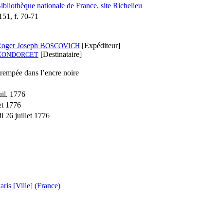
Bibliothèque nationale de France, site Richelieu
51, f. 70-71
oger Joseph B
[Expéditeur]
OSCOVICH
C
[Destinataire]
ONDORCET
rempée dans l’encre noire
uil. 1776
let 1776
i 26 juillet 1776
aris [Ville] (France)