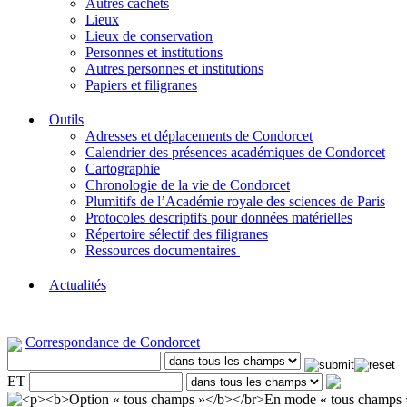
Autres cachets
Lieux
Lieux de conservation
Personnes et institutions
Autres personnes et institutions
Papiers et filigranes
Outils
Adresses et déplacements de Condorcet
Calendrier des présences académiques de Condorcet
Cartographie
Chronologie de la vie de Condorcet
Plumitifs de l’Académie royale des sciences de Paris
Protocoles descriptifs pour données matérielles
Répertoire sélectif des filigranes
Ressources documentaires
Actualités
Correspondance de Condorcet
ET