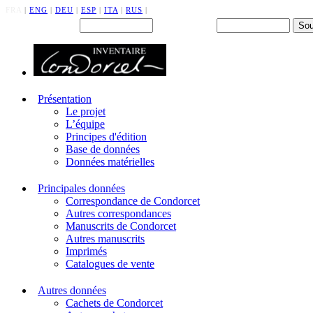
FRA
|
ENG
|
DEU
|
ESP
|
ITA
|
RUS
|
Back office : Id.
Mot de passe
Présentation
Le projet
L’équipe
Principes d'édition
Base de données
Données matérielles
Principales données
Correspondance de Condorcet
Autres correspondances
Manuscrits de Condorcet
Autres manuscrits
Imprimés
Catalogues de vente
Autres données
Cachets de Condorcet