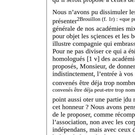
Nous n’avons pu dissimuler les
2
Brouillon (f. 1r) :
que p
présenter
générale de nos académies mi
pour objet les sçiences et les b
illustre compagnie qui embras
Pour ne pas diviser ce qui a ét
homologués
[
1 v
]
des académie
proposés, Monsieur, de donner
indistinctement, l’entrée à vo
convenés être déja trop nombr
convenés être déja peut-etre trop no
point aussi oter une partie |du 
cet honneur ? Nous avons pens
de le proposer, comme récomp
l’association, non avec les cor
indépendans, mais avec ceux d