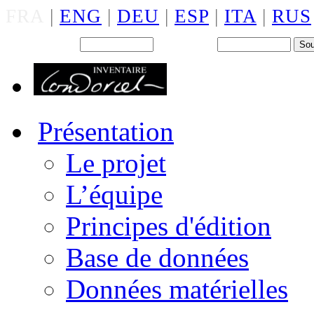
FRA
|
ENG
|
DEU
|
ESP
|
ITA
|
RUS
Back office : Id.
Mot de passe
Présentation
Le projet
L’équipe
Principes d'édition
Base de données
Données matérielles