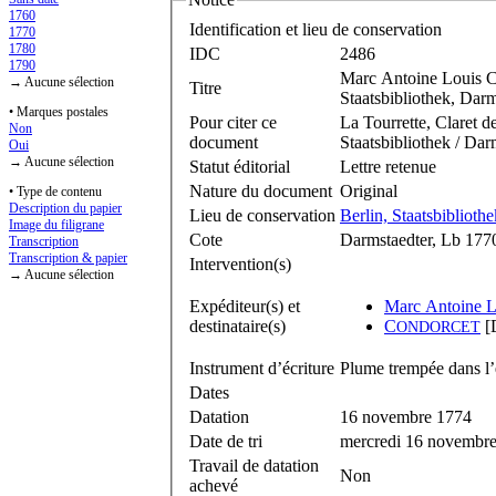
1760
Identification et lieu de conservation
1770
1780
IDC
2486
1790
Marc Antoine Louis 
→ Aucune sélection
Titre
Staatsbibliothek, Darm
• Marques postales
Pour citer ce
La Tourrette, Claret 
Non
document
Staatsbibliothek / Dar
Oui
→ Aucune sélection
Statut éditorial
Lettre retenue
Nature du document
Original
• Type de contenu
Description du papier
Lieu de conservation
Berlin, Staatsbibliothe
Image du filigrane
Cote
Darmstaedter, Lb 1770 
Transcription
Transcription & papier
Intervention(s)
→ Aucune sélection
Expéditeur(s) et
Marc Antoine L
destinataire(s)
C
[D
ONDORCET
Instrument d’écriture
Plume trempée dans l’
Dates
Datation
16 novembre 1774
Date de tri
mercredi 16 novembr
Travail de datation
Non
achevé