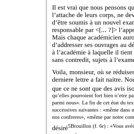
Il est vrai que nous pensons q
l’attache de leurs corps, ne de
d’être soumis à un nouvel exa
responsable par <[... ?]> l’app
Mais chaque académicien auroit 
d’addresser ses ouvrages au dép
à l’académie à laquelle il tient 
sans contredit, sujets à l’exa
Voila, monsieur, où se réduisen
derniere lettre a fait naitre. N
que ce ne sont que des avis is
qu’elles pourroient fort bien n’etre
parmi nous
. La fin de cet état du te
successives suivantes :
même dans n
nos confreres
,
même par notre com
5
Brouillon (f. 6r) :
Vous avés
désiré