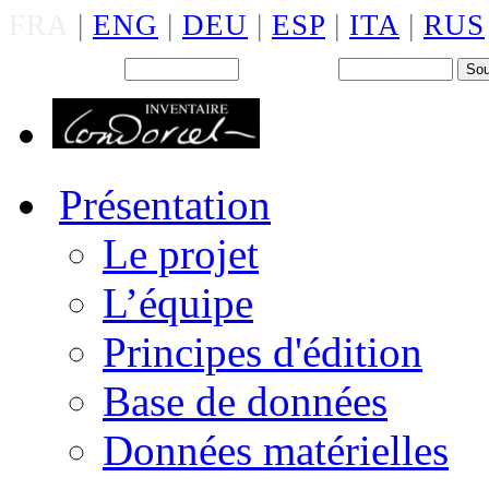
FRA
|
ENG
|
DEU
|
ESP
|
ITA
|
RUS
Back office : Id.
Mot de passe
Présentation
Le projet
L’équipe
Principes d'édition
Base de données
Données matérielles