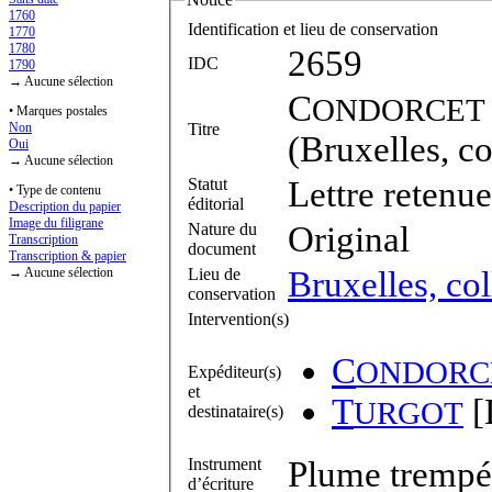
1760
Identification et lieu de conservation
1770
1780
2659
IDC
1790
→ Aucune sélection
C
ONDORCET
• Marques postales
Titre
Non
(Bruxelles, co
Oui
→ Aucune sélection
Statut
Lettre retenue
• Type de contenu
éditorial
Description du papier
Image du filigrane
Nature du
Original
Transcription
document
Transcription & papier
Lieu de
Bruxelles, col
→ Aucune sélection
conservation
Intervention(s)
C
ONDORC
Expéditeur(s)
et
T
[
URGOT
destinataire(s)
Instrument
Plume trempée
d’écriture