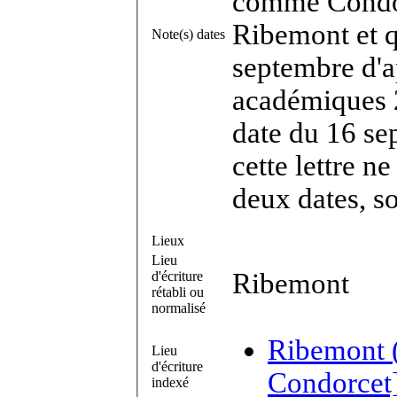
comme Condorc
Ribemont et qu
Note(s) dates
septembre d'a
académiques 2°
date du 16 se
cette lettre ne
deux dates, s
Lieux
Lieu
Ribemont
d'écriture
rétabli ou
normalisé
Ribemont (
Lieu
d'écriture
Condorcet]
indexé