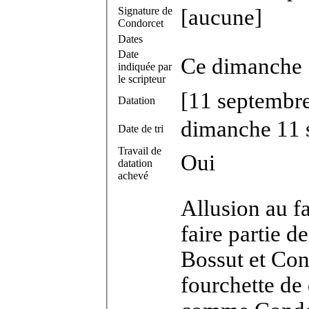
Signature de
[aucune]
Condorcet
Dates
Date
Ce dimanche
indiquée par
le scripteur
[11 septembr
Datation
dimanche 11 
Date de tri
Travail de
Oui
datation
achevé
Allusion au f
faire partie d
Bossut et Con
fourchette de