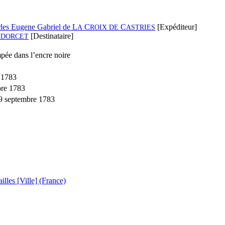
les Eugene Gabriel de L
C
C
[Expéditeur]
A
ROIX DE
ASTRIES
[Destinataire]
DORCET
pée dans l’encre noire
e 1783
bre 1783
9 septembre 1783
illes [Ville] (France)