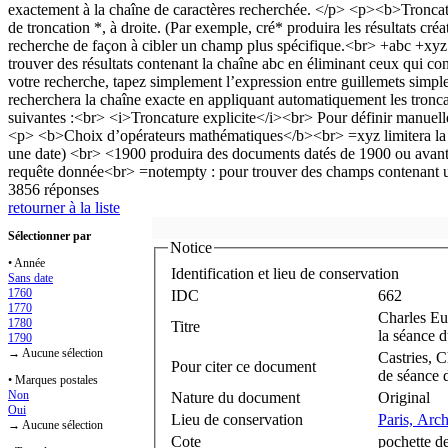
3856 réponses
retourner à la liste
Sélectionner par
Notice
• Année
Identification et lieu de conservation
Sans date
1760
IDC
662
1770
Charles Eu
1780
Titre
la séance 
1790
→ Aucune sélection
Castries, 
Pour citer ce document
de séance 
• Marques postales
Non
Nature du document
Original
Oui
Lieu de conservation
Paris, Arc
→ Aucune sélection
Cote
pochette d