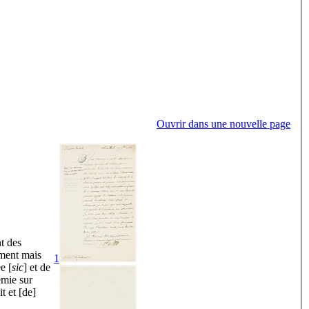
Ouvrir dans une nouvelle page
t des
ement mais
1
e [
sic
] et de
emie sur
t et [de]