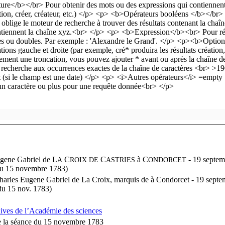
gene Gabriel de L
C
C
à
C
- 19 septem
A
ROIX DE
ASTRIES
ONDORCET
du 15 novembre 1783)
Charles Eugene Gabriel de La Croix, marquis de à Condorcet - 19 septe
du 15 nov. 1783)
hives de l’Académie des sciences
e la séance du 15 novembre 1783