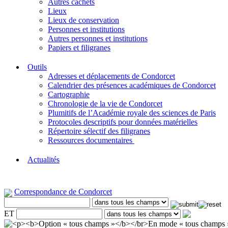
Autres cachets
Lieux
Lieux de conservation
Personnes et institutions
Autres personnes et institutions
Papiers et filigranes
Outils
Adresses et déplacements de Condorcet
Calendrier des présences académiques de Condorcet
Cartographie
Chronologie de la vie de Condorcet
Plumitifs de l’Académie royale des sciences de Paris
Protocoles descriptifs pour données matérielles
Répertoire sélectif des filigranes
Ressources documentaires
Actualités
Correspondance de Condorcet
ET