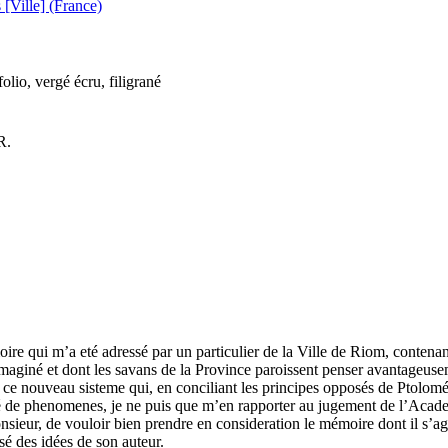
 [Ville] (France)
folio, vergé écru, filigrané
R.
ire qui m’a eté adressé par un particulier de la Ville de Riom, contenan
 imaginé et dont les savans de la Province paroissent penser avantageus
 ce nouveau sisteme qui, en conciliant les principes opposés de Ptolomé
ité de phenomenes, je ne puis que m’en rapporter au jugement de l’Acad
nsieur, de vouloir bien prendre en consideration le mémoire dont il s’agi
sé des idées de son auteur.