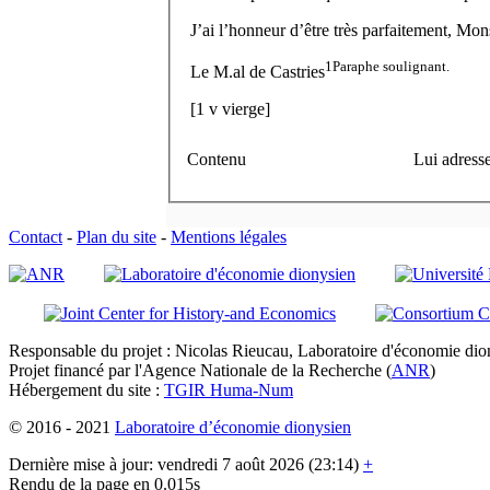
J’ai l’honneur d’être très parfaitement, Mons
1
Paraphe soulignant.
Le M.
al
de Castries
[
1 v
vierge]
Contenu
Lui adress
Contact
-
Plan du site
-
Mentions légales
Responsable du projet : Nicolas Rieucau, Laboratoire d'économie dion
Projet financé par l'Agence Nationale de la Recherche (
ANR
)
Hébergement du site :
TGIR Huma-Num
© 2016 - 2021
Laboratoire d’économie dionysien
Dernière mise à jour: vendredi 7 août 2026 (23:14)
+
Rendu de la page en 0.015s