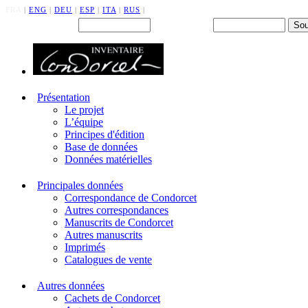
FRA
|
ENG
|
DEU
|
ESP
|
ITA
|
RUS
|
Back office : Id.
Mot de passe
Présentation
Le projet
L’équipe
Principes d'édition
Base de données
Données matérielles
Principales données
Correspondance de Condorcet
Autres correspondances
Manuscrits de Condorcet
Autres manuscrits
Imprimés
Catalogues de vente
Autres données
Cachets de Condorcet