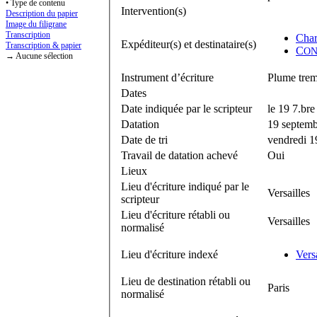
• Type de contenu
Intervention(s)
Description du papier
Image du filigrane
Transcription
Char
Expéditeur(s) et destinataire(s)
Transcription & papier
C
ON
→ Aucune sélection
Instrument d’écriture
Plume trem
Dates
Date indiquée par le scripteur
le 19 7.br
Datation
19 septem
Date de tri
vendredi 1
Travail de datation achevé
Oui
Lieux
Lieu d'écriture indiqué par le
Versailles
scripteur
Lieu d'écriture rétabli ou
Versailles
normalisé
Lieu d'écriture indexé
Versa
Lieu de destination rétabli ou
Paris
normalisé