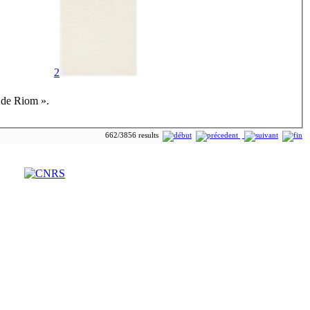
2
e de Riom ».
662/3856 results