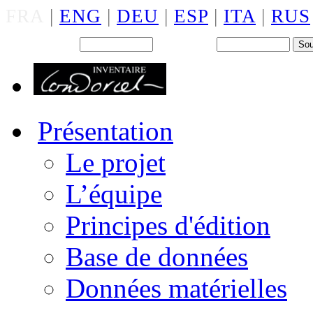
FRA
|
ENG
|
DEU
|
ESP
|
ITA
|
RUS
Back office : Id.
Mot de passe
Présentation
Le projet
L’équipe
Principes d'édition
Base de données
Données matérielles