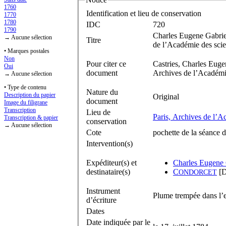
1760
Identification et lieu de conservation
1770
1780
IDC
720
1790
Charles Eugene Gabrie
→ Aucune sélection
Titre
de l’Académie des scien
• Marques postales
Non
Pour citer ce
Castries, Charles Euge
Oui
document
Archives de l’Académie
→ Aucune sélection
• Type de contenu
Nature du
Description du papier
Original
document
Image du filigrane
Transcription
Lieu de
Paris, Archives de l’A
Transcription & papier
conservation
→ Aucune sélection
Cote
pochette de la séance d
Intervention(s)
Expéditeur(s) et
Charles Eugene 
destinataire(s)
C
[D
ONDORCET
Instrument
Plume trempée dans l’e
d’écriture
Dates
Date indiquée par le