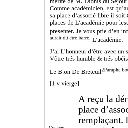
merite de M. Dionis du Sejour
Comme académicien, est qu’a
sa place d’associé libre il soit
places de L’académie pour lesqu
presenter. Je vous prie d’en i
aurait dû être barré.
L’académie.
J’ai L’honneur d’être avec un 
Vôtre trés humble & trés obéis
2
Paraphe bo
Le B.
on
De Breteüil
[
1 v
vierge]
A reçu la dé
place d’asso
remplaçant. 
Contenu