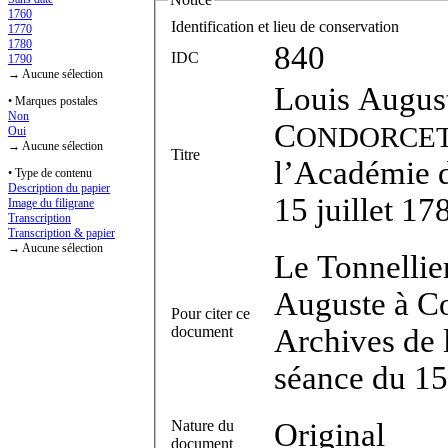
1760
Identification et lieu de conservation
1770
1780
840
IDC
1790
→ Aucune sélection
Louis Augus
• Marques postales
Non
C
ONDORCE
Oui
→ Aucune sélection
Titre
l’Académie d
• Type de contenu
Description du papier
15 juillet 17
Image du filigrane
Transcription
Transcription & papier
→ Aucune sélection
Le Tonnellier
Auguste à Con
Pour citer ce
document
Archives de 
séance du 15 
Nature du
Original
document