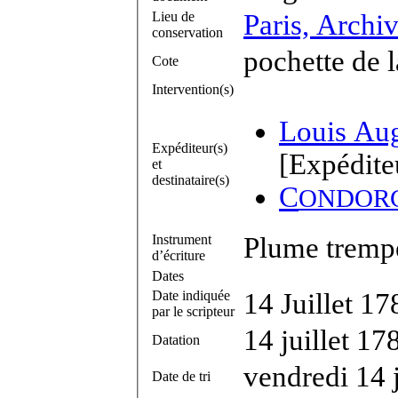
Lieu de
Paris, Archi
conservation
pochette de l
Cote
Intervention(s)
Louis Au
Expéditeur(s)
[Expédite
et
destinataire(s)
C
ONDOR
Instrument
Plume trempé
d’écriture
Dates
Date indiquée
14 Juillet 17
par le scripteur
14 juillet 17
Datation
vendredi 14 j
Date de tri