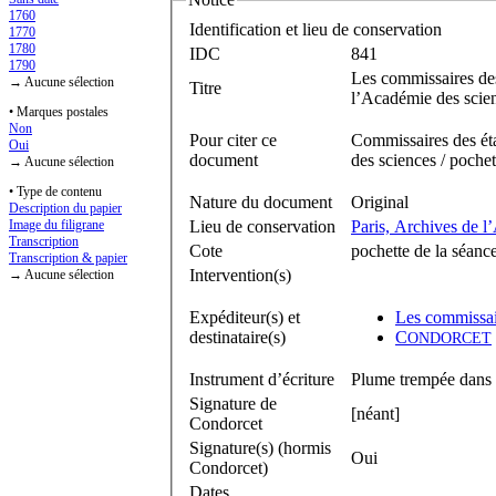
1760
Identification et lieu de conservation
1770
1780
IDC
841
1790
Les commissaires des
→ Aucune sélection
Titre
l’Académie des scie
• Marques postales
Non
Pour citer ce
Commissaires des ét
Oui
document
des sciences / poch
→ Aucune sélection
• Type de contenu
Nature du document
Original
Description du papier
Lieu de conservation
Paris, Archives de l
Image du filigrane
Transcription
Cote
pochette de la séan
Transcription & papier
Intervention(s)
→ Aucune sélection
Expéditeur(s) et
Les commissai
destinataire(s)
C
ONDORCET
Instrument d’écriture
Plume trempée dans 
Signature de
[néant]
Condorcet
Signature(s) (hormis
Oui
Condorcet)
Dates