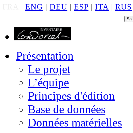
FRA
|
ENG
|
DEU
|
ESP
|
ITA
|
RUS
Back office : Id.
Mot de passe
Présentation
Le projet
L’équipe
Principes d'édition
Base de données
Données matérielles